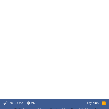
CNG - One
VN
Trợ giúp
R
S