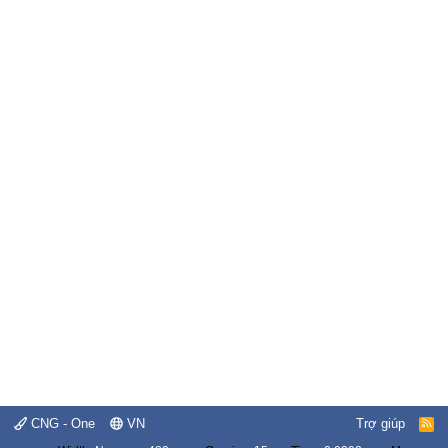
CNG - One
VN
Trợ giúp
R
S