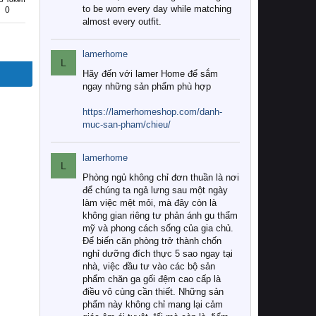
to be worn every day while matching
0
almost every outfit.
lamerhome
L
Hãy đến với lamer Home để sắm
ngay những sản phẩm phù hợp
https://lamerhomeshop.com/danh-
muc-san-pham/chieu/
lamerhome
L
Phòng ngủ không chỉ đơn thuần là nơi
để chúng ta ngả lưng sau một ngày
làm việc mệt mỏi, mà đây còn là
không gian riêng tư phản ánh gu thẩm
mỹ và phong cách sống của gia chủ.
Để biến căn phòng trở thành chốn
nghỉ dưỡng đích thực 5 sao ngay tại
nhà, việc đầu tư vào các bộ sản
phẩm chăn ga gối đệm cao cấp là
điều vô cùng cần thiết. Những sản
phẩm này không chỉ mang lại cảm