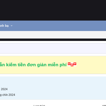
nh bạ
n kiếm tiền đơn giản miễn phí
n 2024
g chín 2024
Lượt thích
VN