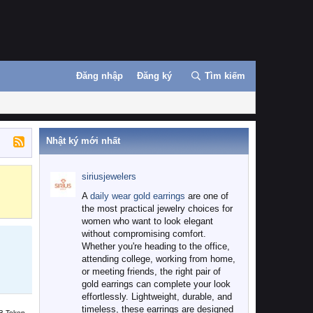
Đăng nhập
Đăng ký
Tìm kiếm
Nhật ký mới nhất
siriusjewelers
Binance
MEXC
A
daily wear gold earrings
are one of
the most practical jewelry choices for
women who want to look elegant
without compromising comfort.
Whether you're heading to the office,
attending college, working from home,
or meeting friends, the right pair of
gold earrings can complete your look
effortlessly. Lightweight, durable, and
timeless, these earrings are designed
B Token