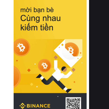
biệt từ bề mặt vải mềm mịn, khả năng
thoáng khí tuyệt vời cho đến độ đàn
hồi chuẩn xác của phần đệm nâng đỡ
cột sống.
Bên cạnh đó, việc lựa chọn các dòng
sản phẩm đạt chuẩn chất lượng quốc
tế còn giúp ngăn ngừa tình trạng kích
ứng da, hạn chế sự phát triển của vi
khuẩn và nấm mốc trong điều kiện
thời tiết nóng ẩm. Bạn có thể tìm hiểu
thêm các nghiên cứu khoa học về tác
động của giấc ngủ và môi trường
phòng ngủ đối với sức khỏe con
người tại Sleep Foundation (External
Link) để có cái nhìn toàn diện hơn.
2. Các tiêu chí vàng khi lựa chọn
chăn ga gối đệm cao cấp cho phòng
ngủ
Để sở hữu một bộ chăn ga gối đệm
cao cấp hoàn hảo cả về thẩm mỹ lẫn
công năng, người tiêu dùng cần cân
nhắc kỹ lưỡng các tiêu chí quan trọng