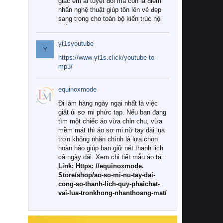
giác êm ái tuyệt đối mà còn là điểm
nhấn nghệ thuật giúp tôn lên vẻ đẹp
sang trọng cho toàn bộ kiến trúc nội
thất.
yt1syoutube
Tuy nhiên, giữa thị trường đa dạng
Y
với vô vàn thương hiệu và mẫu mã
https://www-yt1s.click/youtube-to-
như hiện nay, làm thế nào để chọn
mp3/
được những bộ chăn ga gối đệm cao
cấp thực sự chất lượng, phù hợp với
equinoxmode
khí hậu và nhu cầu sử dụng của gia
đình? Hãy cùng chúng tôi đi tìm lời
Đi làm hàng ngày ngại nhất là việc
giải đáp chi tiết qua bài viết dưới đây.
giặt ủi sơ mi phức tạp. Nếu bạn đang
tìm một chiếc áo vừa chỉn chu, vừa
1. Tại sao các gia đình hiện đại lại ưa
mềm mát thì áo sơ mi nữ tay dài lụa
chuộng chăn ga gối đệm cao cấp?
trơn không nhăn chính là lựa chọn
hoàn hảo giúp bạn giữ nét thanh lịch
Khác với các dòng sản phẩm thông
cả ngày dài. Xem chi tiết mẫu áo tại:
thường, những bộ chăn ga gối đệm
Link: Https: //equinoxmode.
cao cấp trải qua quy trình sản xuất
Store/shop/ao-so-mi-nu-tay-dai-
nghiêm ngặt từ khâu chọn lọc nguyên
cong-so-thanh-lich-quy-phaichat-
liệu tự nhiên đến công nghệ dệt
vai-lua-tronkhong-nhanthoang-mat/
nhuộm hiện đại không chứa hóa chất
độc hại. Khi sử dụng dòng sản phẩm
này, bạn sẽ cảm nhận rõ rệt sự khác