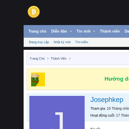
Trang chủ
Diễn đàn
Tin mới
Thành viên
Da
Đang truy cập
Nhật ký mới
Tìm kiếm
Trang Chủ
Thành Viên
Hướng dẫ
Josephkep
J
Tham gia
10 Tháng chí
Hoạt động cuối
17 Thán
Bài viết