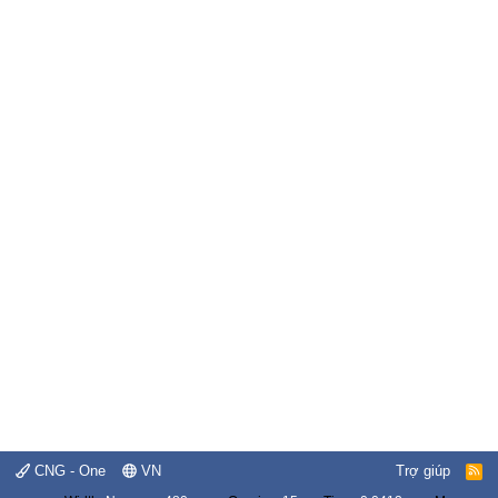
CNG - One
VN
Trợ giúp
R
S