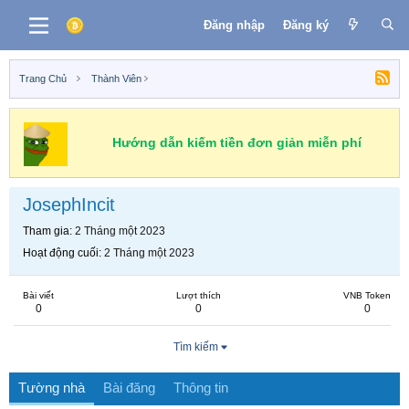
Đăng nhập
Đăng ký
Trang Chủ
Thành Viên
Hướng dẫn kiếm tiền đơn giản miễn phí
JosephIncit
Tham gia
2 Tháng một 2023
Hoạt động cuối
2 Tháng một 2023
Bài viết
Lượt thích
VNB Token
0
0
0
Tìm kiếm
Tường nhà
Bài đăng
Thông tin