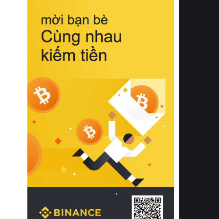
biệt từ bề mặt vải mềm mịn, khả năng
thoáng khí tuyệt vời cho đến độ đàn
hồi chuẩn xác của phần đệm nâng đỡ
cột sống.
Bên cạnh đó, việc lựa chọn các dòng
sản phẩm đạt chuẩn chất lượng quốc
tế còn giúp ngăn ngừa tình trạng kích
ứng da, hạn chế sự phát triển của vi
khuẩn và nấm mốc trong điều kiện
thời tiết nóng ẩm. Bạn có thể tìm hiểu
thêm các nghiên cứu khoa học về tác
động của giấc ngủ và môi trường
phòng ngủ đối với sức khỏe con
người tại Sleep Foundation (External
Link) để có cái nhìn toàn diện hơn.
2. Các tiêu chí vàng khi lựa chọn
chăn ga gối đệm cao cấp cho phòng
ngủ
Để sở hữu một bộ chăn ga gối đệm
cao cấp hoàn hảo cả về thẩm mỹ lẫn
công năng, người tiêu dùng cần cân
nhắc kỹ lưỡng các tiêu chí quan trọng