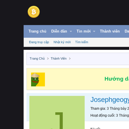
Trang chủ
Diễn đàn
Tin mới
Thành viên
Da
Đang truy cập
Nhật ký mới
Tìm kiếm
Trang Chủ
Thành Viên
Hướng dẫ
Josephgeog
J
Tham gia
3 Tháng bảy 
Hoạt động cuối
3 Tháng
Bài viết