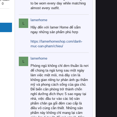
to be worn every day while matching
0
almost every outfit.
lamerhome
L
Hãy đến với lamer Home để sắm
ngay những sản phẩm phù hợp
https://lamerhomeshop.com/danh-
muc-san-pham/chieu/
lamerhome
L
Phòng ngủ không chỉ đơn thuần là nơi
để chúng ta ngả lưng sau một ngày
làm việc mệt mỏi, mà đây còn là
không gian riêng tư phản ánh gu thẩm
mỹ và phong cách sống của gia chủ.
Để biến căn phòng trở thành chốn
nghỉ dưỡng đích thực 5 sao ngay tại
nhà, việc đầu tư vào các bộ sản
phẩm chăn ga gối đệm cao cấp là
điều vô cùng cần thiết. Những sản
phẩm này không chỉ mang lại cảm