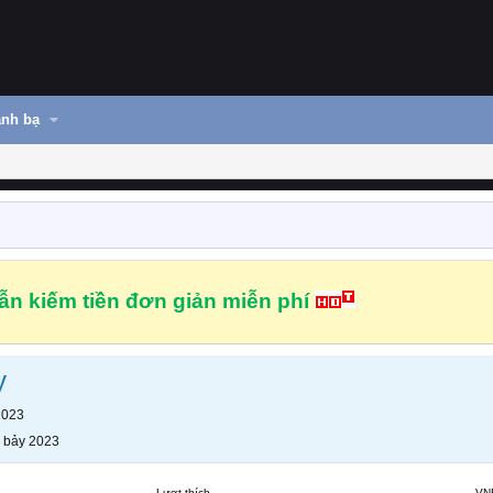
nh bạ
n kiếm tiền đơn giản miễn phí
y
2023
 bảy 2023
Lượt thích
VN