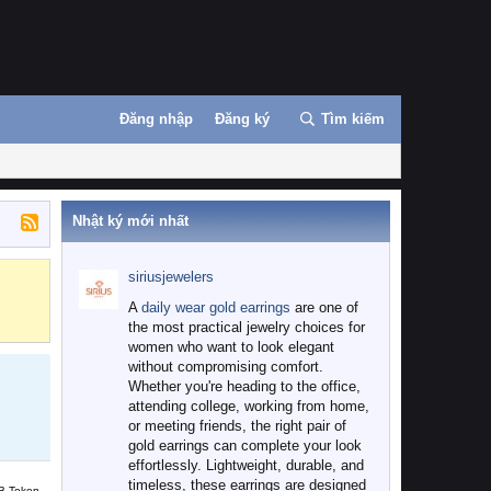
Đăng nhập
Đăng ký
Tìm kiếm
Nhật ký mới nhất
siriusjewelers
Binance
MEXC
A
daily wear gold earrings
are one of
the most practical jewelry choices for
women who want to look elegant
without compromising comfort.
Whether you're heading to the office,
attending college, working from home,
or meeting friends, the right pair of
gold earrings can complete your look
effortlessly. Lightweight, durable, and
timeless, these earrings are designed
B Token