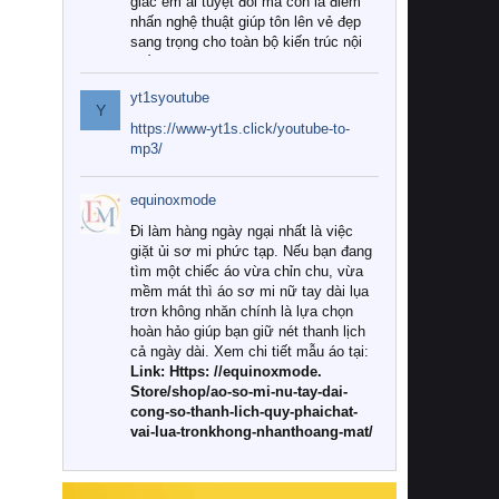
giác êm ái tuyệt đối mà còn là điểm
nhấn nghệ thuật giúp tôn lên vẻ đẹp
sang trọng cho toàn bộ kiến trúc nội
thất.
yt1syoutube
Tuy nhiên, giữa thị trường đa dạng
Y
với vô vàn thương hiệu và mẫu mã
https://www-yt1s.click/youtube-to-
như hiện nay, làm thế nào để chọn
mp3/
được những bộ chăn ga gối đệm cao
cấp thực sự chất lượng, phù hợp với
equinoxmode
khí hậu và nhu cầu sử dụng của gia
đình? Hãy cùng chúng tôi đi tìm lời
Đi làm hàng ngày ngại nhất là việc
giải đáp chi tiết qua bài viết dưới đây.
giặt ủi sơ mi phức tạp. Nếu bạn đang
tìm một chiếc áo vừa chỉn chu, vừa
1. Tại sao các gia đình hiện đại lại ưa
mềm mát thì áo sơ mi nữ tay dài lụa
chuộng chăn ga gối đệm cao cấp?
trơn không nhăn chính là lựa chọn
hoàn hảo giúp bạn giữ nét thanh lịch
Khác với các dòng sản phẩm thông
cả ngày dài. Xem chi tiết mẫu áo tại:
thường, những bộ chăn ga gối đệm
Link: Https: //equinoxmode.
cao cấp trải qua quy trình sản xuất
Store/shop/ao-so-mi-nu-tay-dai-
nghiêm ngặt từ khâu chọn lọc nguyên
cong-so-thanh-lich-quy-phaichat-
liệu tự nhiên đến công nghệ dệt
vai-lua-tronkhong-nhanthoang-mat/
nhuộm hiện đại không chứa hóa chất
độc hại. Khi sử dụng dòng sản phẩm
này, bạn sẽ cảm nhận rõ rệt sự khác