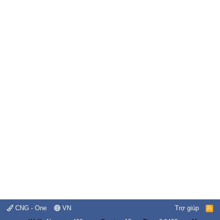
CNG - One
VN
Trợ giúp
R
S