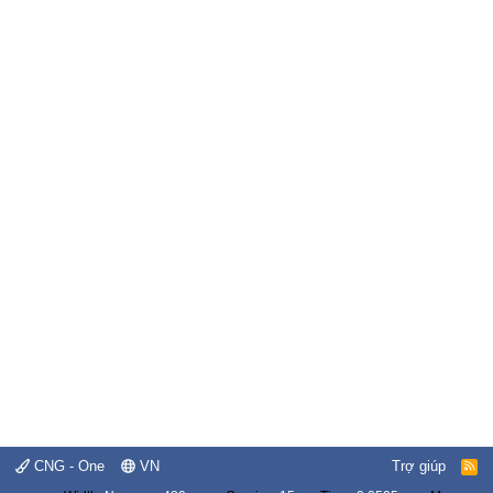
CNG - One
VN
Trợ giúp
R
S