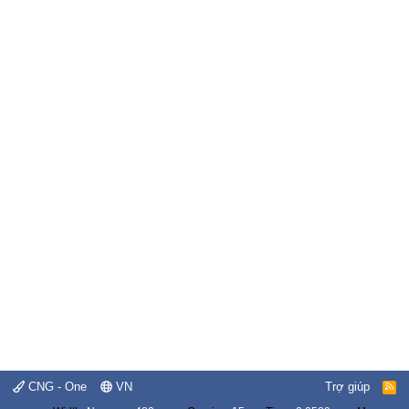
CNG - One
VN
Trợ giúp
R
S