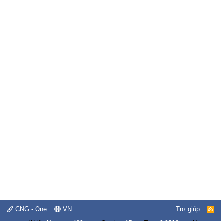
CNG - One
VN
Trợ giúp
R
S