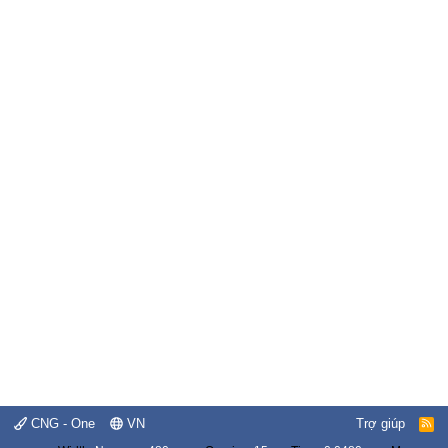
CNG - One
VN
Trợ giúp
R
S