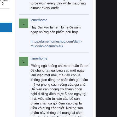
to be worn every day while matching
0
almost every outfit.
lamerhome
L
Hãy đến với lamer Home để sắm
ngay những sản phẩm phù hợp
https://lamerhomeshop.com/danh-
muc-san-pham/chieu/
lamerhome
L
Phòng ngủ không chỉ đơn thuần là nơi
để chúng ta ngả lưng sau một ngày
làm việc mệt mỏi, mà đây còn là
không gian riêng tư phản ánh gu thẩm
mỹ và phong cách sống của gia chủ.
Để biến căn phòng trở thành chốn
nghỉ dưỡng đích thực 5 sao ngay tại
nhà, việc đầu tư vào các bộ sản
phẩm chăn ga gối đệm cao cấp là
điều vô cùng cần thiết. Những sản
phẩm này không chỉ mang lại cảm