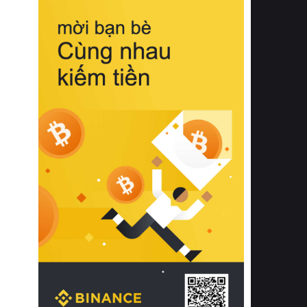
biệt từ bề mặt vải mềm mịn, khả năng
thoáng khí tuyệt vời cho đến độ đàn
hồi chuẩn xác của phần đệm nâng đỡ
cột sống.
Bên cạnh đó, việc lựa chọn các dòng
sản phẩm đạt chuẩn chất lượng quốc
tế còn giúp ngăn ngừa tình trạng kích
ứng da, hạn chế sự phát triển của vi
khuẩn và nấm mốc trong điều kiện
thời tiết nóng ẩm. Bạn có thể tìm hiểu
thêm các nghiên cứu khoa học về tác
động của giấc ngủ và môi trường
phòng ngủ đối với sức khỏe con
người tại Sleep Foundation (External
Link) để có cái nhìn toàn diện hơn.
2. Các tiêu chí vàng khi lựa chọn
chăn ga gối đệm cao cấp cho phòng
ngủ
Để sở hữu một bộ chăn ga gối đệm
cao cấp hoàn hảo cả về thẩm mỹ lẫn
công năng, người tiêu dùng cần cân
nhắc kỹ lưỡng các tiêu chí quan trọng