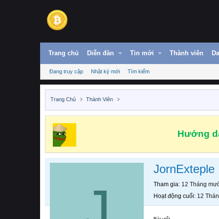
Trang chủ
Diễn đàn
Tin mới
Thành viên
Da
Đang truy cập
Nhật ký mới
Tìm kiếm
Trang Chủ
Thành Viên
Hướng dẫ
JornExteple
J
Tham gia
12 Tháng mườ
Hoạt động cuối
12 Thán
Bài viết