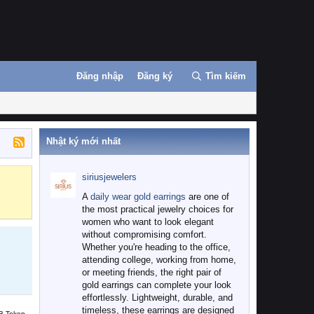
Đăng nhập
Đăng ký
Tìm kiếm
Nhật ký mới nhất
siriusjewelers
Binance
MEXC
A
daily wear gold earrings
are one of
the most practical jewelry choices for
women who want to look elegant
without compromising comfort.
Whether you're heading to the office,
attending college, working from home,
or meeting friends, the right pair of
gold earrings can complete your look
effortlessly. Lightweight, durable, and
timeless, these earrings are designed
B Token