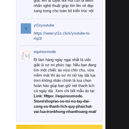
giác êm ái tuyệt đối mà còn là điểm
nhấn nghệ thuật giúp tôn lên vẻ đẹp
sang trọng cho toàn bộ kiến trúc nội
thất.
yt1syoutube
Tuy nhiên, giữa thị trường đa dạng
Y
với vô vàn thương hiệu và mẫu mã
https://www-yt1s.click/youtube-to-
như hiện nay, làm thế nào để chọn
mp3/
được những bộ chăn ga gối đệm cao
cấp thực sự chất lượng, phù hợp với
equinoxmode
khí hậu và nhu cầu sử dụng của gia
đình? Hãy cùng chúng tôi đi tìm lời
Đi làm hàng ngày ngại nhất là việc
giải đáp chi tiết qua bài viết dưới đây.
giặt ủi sơ mi phức tạp. Nếu bạn đang
tìm một chiếc áo vừa chỉn chu, vừa
1. Tại sao các gia đình hiện đại lại ưa
mềm mát thì áo sơ mi nữ tay dài lụa
chuộng chăn ga gối đệm cao cấp?
trơn không nhăn chính là lựa chọn
hoàn hảo giúp bạn giữ nét thanh lịch
Khác với các dòng sản phẩm thông
cả ngày dài. Xem chi tiết mẫu áo tại:
thường, những bộ chăn ga gối đệm
Link: Https: //equinoxmode.
cao cấp trải qua quy trình sản xuất
Store/shop/ao-so-mi-nu-tay-dai-
nghiêm ngặt từ khâu chọn lọc nguyên
cong-so-thanh-lich-quy-phaichat-
liệu tự nhiên đến công nghệ dệt
vai-lua-tronkhong-nhanthoang-mat/
nhuộm hiện đại không chứa hóa chất
độc hại. Khi sử dụng dòng sản phẩm
này, bạn sẽ cảm nhận rõ rệt sự khác