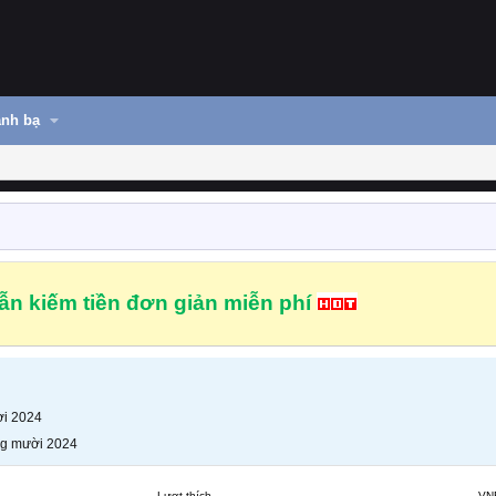
nh bạ
n kiếm tiền đơn giản miễn phí
i 2024
g mười 2024
Lượt thích
VN