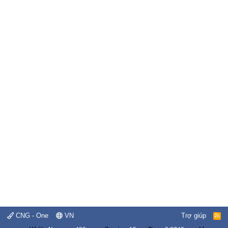
CNG - One
VN
Trợ giúp
R
S