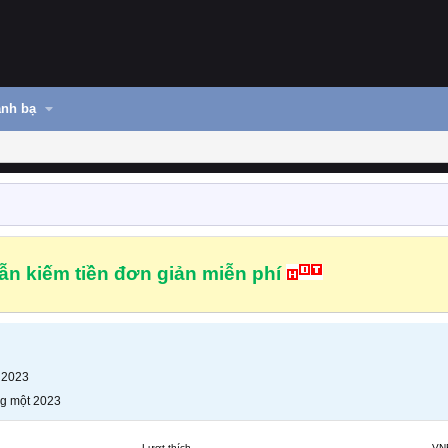
nh bạ
n kiếm tiền đơn giản miễn phí
 2023
g một 2023
Lượt thích
VN