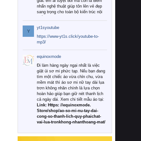
giác êm ái tuyệt đối mà còn là điểm
nhấn nghệ thuật giúp tôn lên vẻ đẹp
sang trọng cho toàn bộ kiến trúc nội
thất.
yt1syoutube
Tuy nhiên, giữa thị trường đa dạng
Y
với vô vàn thương hiệu và mẫu mã
https://www-yt1s.click/youtube-to-
như hiện nay, làm thế nào để chọn
mp3/
được những bộ chăn ga gối đệm cao
cấp thực sự chất lượng, phù hợp với
equinoxmode
khí hậu và nhu cầu sử dụng của gia
đình? Hãy cùng chúng tôi đi tìm lời
Đi làm hàng ngày ngại nhất là việc
giải đáp chi tiết qua bài viết dưới đây.
giặt ủi sơ mi phức tạp. Nếu bạn đang
tìm một chiếc áo vừa chỉn chu, vừa
1. Tại sao các gia đình hiện đại lại ưa
mềm mát thì áo sơ mi nữ tay dài lụa
chuộng chăn ga gối đệm cao cấp?
trơn không nhăn chính là lựa chọn
hoàn hảo giúp bạn giữ nét thanh lịch
Khác với các dòng sản phẩm thông
cả ngày dài. Xem chi tiết mẫu áo tại:
thường, những bộ chăn ga gối đệm
Link: Https: //equinoxmode.
cao cấp trải qua quy trình sản xuất
Store/shop/ao-so-mi-nu-tay-dai-
nghiêm ngặt từ khâu chọn lọc nguyên
cong-so-thanh-lich-quy-phaichat-
liệu tự nhiên đến công nghệ dệt
vai-lua-tronkhong-nhanthoang-mat/
nhuộm hiện đại không chứa hóa chất
độc hại. Khi sử dụng dòng sản phẩm
này, bạn sẽ cảm nhận rõ rệt sự khác