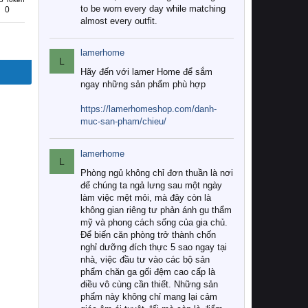
to be worn every day while matching
0
almost every outfit.
lamerhome
L
Hãy đến với lamer Home để sắm
ngay những sản phẩm phù hợp
https://lamerhomeshop.com/danh-
muc-san-pham/chieu/
lamerhome
L
Phòng ngủ không chỉ đơn thuần là nơi
để chúng ta ngả lưng sau một ngày
làm việc mệt mỏi, mà đây còn là
không gian riêng tư phản ánh gu thẩm
mỹ và phong cách sống của gia chủ.
Để biến căn phòng trở thành chốn
nghỉ dưỡng đích thực 5 sao ngay tại
nhà, việc đầu tư vào các bộ sản
phẩm chăn ga gối đệm cao cấp là
điều vô cùng cần thiết. Những sản
phẩm này không chỉ mang lại cảm