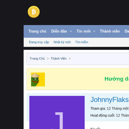
Trang chủ
Diễn đàn
Tin mới
Thành viên
Da
Đang truy cập
Nhật ký mới
Tìm kiếm
Trang Chủ
Thành Viên
Hướng dẫ
JohnnyFlaks
J
Tham gia
12 Tháng một
Hoạt động cuối
12 Thán
Bài viết