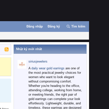
Đăng nhập
Đăng ký
Tìm kiếm
Nhật ký mới nhất
siriusjewelers
Binance
MEXC
A
daily wear gold earrings
are one of
the most practical jewelry choices for
women who want to look elegant
without compromising comfort.
Whether you're heading to the office,
attending college, working from home,
or meeting friends, the right pair of
gold earrings can complete your look
effortlessly. Lightweight, durable, and
timeless, these earrings are designed
B Token