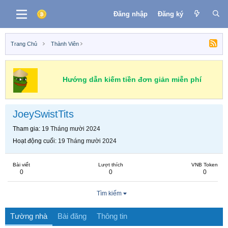
Đăng nhập
Đăng ký
Trang Chủ
Thành Viên
Hướng dẫn kiếm tiền đơn giản miễn phí
JoeySwistTits
Tham gia
19 Tháng mười 2024
Hoạt động cuối
19 Tháng mười 2024
Bài viết
Lượt thích
VNB Token
0
0
0
Tìm kiếm
Tường nhà
Bài đăng
Thông tin