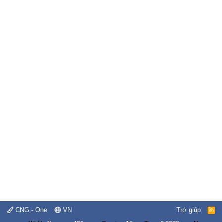
CNG - One
VN
Trợ giúp
R
S