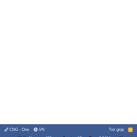
CNG - One
VN
Trợ giúp
R
S