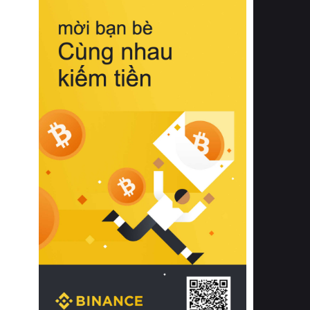
biệt từ bề mặt vải mềm mịn, khả năng
thoáng khí tuyệt vời cho đến độ đàn
hồi chuẩn xác của phần đệm nâng đỡ
cột sống.
Bên cạnh đó, việc lựa chọn các dòng
sản phẩm đạt chuẩn chất lượng quốc
tế còn giúp ngăn ngừa tình trạng kích
ứng da, hạn chế sự phát triển của vi
khuẩn và nấm mốc trong điều kiện
thời tiết nóng ẩm. Bạn có thể tìm hiểu
thêm các nghiên cứu khoa học về tác
động của giấc ngủ và môi trường
phòng ngủ đối với sức khỏe con
người tại Sleep Foundation (External
Link) để có cái nhìn toàn diện hơn.
2. Các tiêu chí vàng khi lựa chọn
chăn ga gối đệm cao cấp cho phòng
ngủ
Để sở hữu một bộ chăn ga gối đệm
cao cấp hoàn hảo cả về thẩm mỹ lẫn
công năng, người tiêu dùng cần cân
nhắc kỹ lưỡng các tiêu chí quan trọng