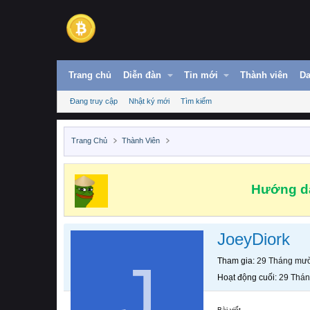
Trang chủ
Diễn đàn
Tin mới
Thành viên
Da
Đang truy cập
Nhật ký mới
Tìm kiếm
Trang Chủ
Thành Viên
Hướng dẫ
JoeyDiork
J
Tham gia
29 Tháng mườ
Hoạt động cuối
29 Thán
Bài viết