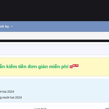
nh bạ
n kiếm tiền đơn giản miễn phí
i hai 2024
g mười hai 2024
Lượt thích
VN