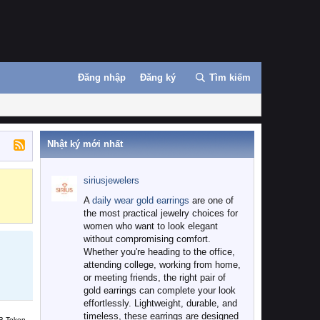
Đăng nhập
Đăng ký
Tìm kiếm
Nhật ký mới nhất
siriusjewelers
Binance
MEXC
A
daily wear gold earrings
are one of
the most practical jewelry choices for
women who want to look elegant
without compromising comfort.
Whether you're heading to the office,
attending college, working from home,
or meeting friends, the right pair of
gold earrings can complete your look
effortlessly. Lightweight, durable, and
timeless, these earrings are designed
B Token