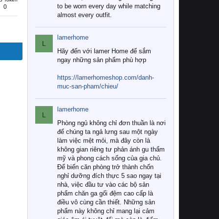
to be worn every day while matching
0
almost every outfit.
lamerhome
L
Hãy đến với lamer Home để sắm
ngay những sản phẩm phù hợp
https://lamerhomeshop.com/danh-
muc-san-pham/chieu/
lamerhome
L
Phòng ngủ không chỉ đơn thuần là nơi
để chúng ta ngả lưng sau một ngày
làm việc mệt mỏi, mà đây còn là
không gian riêng tư phản ánh gu thẩm
mỹ và phong cách sống của gia chủ.
Để biến căn phòng trở thành chốn
nghỉ dưỡng đích thực 5 sao ngay tại
nhà, việc đầu tư vào các bộ sản
phẩm chăn ga gối đệm cao cấp là
điều vô cùng cần thiết. Những sản
phẩm này không chỉ mang lại cảm