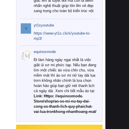
giác êm ái tuyệt đối mà còn là điểm
nhấn nghệ thuật giúp tôn lên vẻ đẹp
sang trọng cho toàn bộ kiến trúc nội
thất.
yt1syoutube
Tuy nhiên, giữa thị trường đa dạng
Y
với vô vàn thương hiệu và mẫu mã
https://www-yt1s.click/youtube-to-
như hiện nay, làm thế nào để chọn
mp3/
được những bộ chăn ga gối đệm cao
cấp thực sự chất lượng, phù hợp với
equinoxmode
khí hậu và nhu cầu sử dụng của gia
đình? Hãy cùng chúng tôi đi tìm lời
Đi làm hàng ngày ngại nhất là việc
giải đáp chi tiết qua bài viết dưới đây.
giặt ủi sơ mi phức tạp. Nếu bạn đang
tìm một chiếc áo vừa chỉn chu, vừa
1. Tại sao các gia đình hiện đại lại ưa
mềm mát thì áo sơ mi nữ tay dài lụa
chuộng chăn ga gối đệm cao cấp?
trơn không nhăn chính là lựa chọn
hoàn hảo giúp bạn giữ nét thanh lịch
Khác với các dòng sản phẩm thông
cả ngày dài. Xem chi tiết mẫu áo tại:
thường, những bộ chăn ga gối đệm
Link: Https: //equinoxmode.
cao cấp trải qua quy trình sản xuất
Store/shop/ao-so-mi-nu-tay-dai-
nghiêm ngặt từ khâu chọn lọc nguyên
cong-so-thanh-lich-quy-phaichat-
liệu tự nhiên đến công nghệ dệt
vai-lua-tronkhong-nhanthoang-mat/
nhuộm hiện đại không chứa hóa chất
độc hại. Khi sử dụng dòng sản phẩm
này, bạn sẽ cảm nhận rõ rệt sự khác