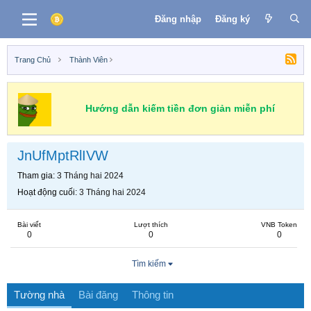
Đăng nhập
Đăng ký
Trang Chủ
Thành Viên
Hướng dẫn kiếm tiền đơn giản miễn phí
JnUfMptRlIVW
Tham gia
3 Tháng hai 2024
Hoạt động cuối
3 Tháng hai 2024
Bài viết
Lượt thích
VNB Token
0
0
0
Tìm kiếm
Tường nhà
Bài đăng
Thông tin