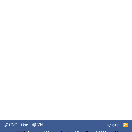
CNG - One
VN
Trợ giúp
R
S