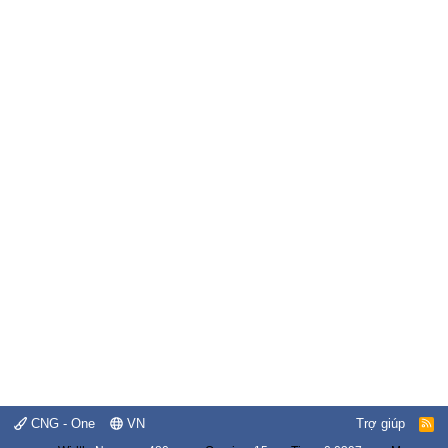
CNG - One
VN
Trợ giúp
R
S