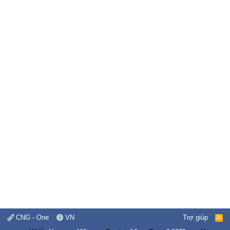
CNG - One
VN
Trợ giúp
R
S