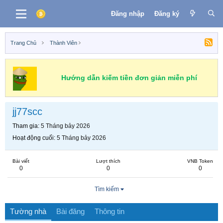
Đăng nhập
Đăng ký
Trang Chủ
Thành Viên
Hướng dẫn kiếm tiền đơn giản miễn phí
jj77scc
Tham gia
5 Tháng bảy 2026
Hoạt động cuối
5 Tháng bảy 2026
Bài viết
Lượt thích
VNB Token
0
0
0
Tìm kiếm
Tường nhà
Bài đăng
Thông tin