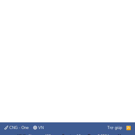
CNG - One
VN
Trợ giúp
R
S