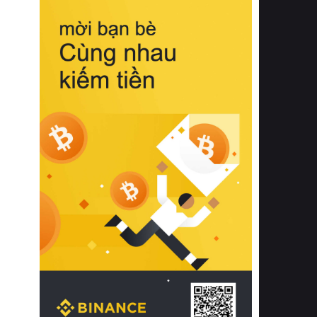
biệt từ bề mặt vải mềm mịn, khả năng
thoáng khí tuyệt vời cho đến độ đàn
hồi chuẩn xác của phần đệm nâng đỡ
cột sống.
Bên cạnh đó, việc lựa chọn các dòng
sản phẩm đạt chuẩn chất lượng quốc
tế còn giúp ngăn ngừa tình trạng kích
ứng da, hạn chế sự phát triển của vi
khuẩn và nấm mốc trong điều kiện
thời tiết nóng ẩm. Bạn có thể tìm hiểu
thêm các nghiên cứu khoa học về tác
động của giấc ngủ và môi trường
phòng ngủ đối với sức khỏe con
người tại Sleep Foundation (External
Link) để có cái nhìn toàn diện hơn.
2. Các tiêu chí vàng khi lựa chọn
chăn ga gối đệm cao cấp cho phòng
ngủ
Để sở hữu một bộ chăn ga gối đệm
cao cấp hoàn hảo cả về thẩm mỹ lẫn
công năng, người tiêu dùng cần cân
nhắc kỹ lưỡng các tiêu chí quan trọng