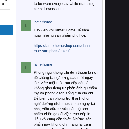
to be worn every day while matching
0
almost every outfit.
lamerhome
L
Hãy đến với lamer Home để sắm
ngay những sản phẩm phù hợp
https://lamerhomeshop.com/danh-
muc-san-pham/chieu/
lamerhome
L
Phòng ngủ không chỉ đơn thuần là nơi
để chúng ta ngả lưng sau một ngày
làm việc mệt mỏi, mà đây còn là
không gian riêng tư phản ánh gu thẩm
mỹ và phong cách sống của gia chủ.
Để biến căn phòng trở thành chốn
nghỉ dưỡng đích thực 5 sao ngay tại
nhà, việc đầu tư vào các bộ sản
phẩm chăn ga gối đệm cao cấp là
điều vô cùng cần thiết. Những sản
phẩm này không chỉ mang lại cảm