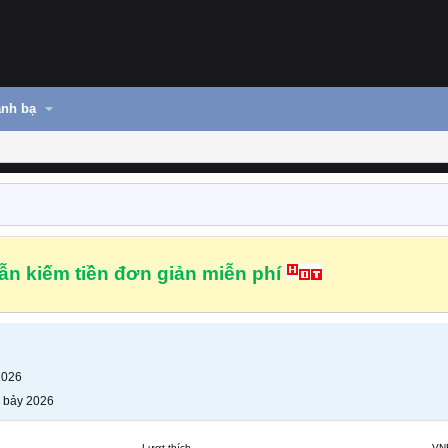
nh bạ
n kiếm tiền đơn giản miễn phí
2026
 bảy 2026
Lượt thích
VN