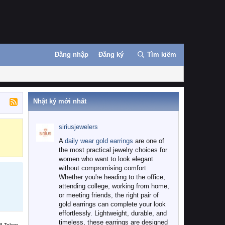
Đăng nhập
Đăng ký
Tìm kiếm
Nhật ký mới nhất
siriusjewelers
Binance
MEXC
A
daily wear gold earrings
are one of
the most practical jewelry choices for
women who want to look elegant
without compromising comfort.
Whether you're heading to the office,
attending college, working from home,
or meeting friends, the right pair of
gold earrings can complete your look
effortlessly. Lightweight, durable, and
timeless, these earrings are designed
B Token