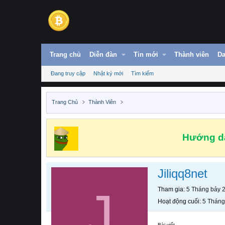
Trang chủ
Diễn đàn
Tin mới
Thành viên
Da
Đang truy cập
Nhật ký mới
Tìm kiếm
Trang Chủ
Thành Viên
Hướng dẫ
Jiliqq8net
J
Tham gia
5 Tháng bảy 
Hoạt động cuối
5 Tháng
Bài viết