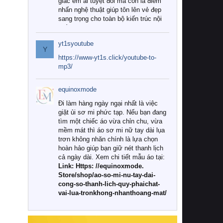
giác êm ái tuyệt đối mà còn là điểm
nhấn nghệ thuật giúp tôn lên vẻ đẹp
sang trọng cho toàn bộ kiến trúc nội
thất.
yt1syoutube
Tuy nhiên, giữa thị trường đa dạng
Y
với vô vàn thương hiệu và mẫu mã
https://www-yt1s.click/youtube-to-
như hiện nay, làm thế nào để chọn
mp3/
được những bộ chăn ga gối đệm cao
cấp thực sự chất lượng, phù hợp với
equinoxmode
khí hậu và nhu cầu sử dụng của gia
đình? Hãy cùng chúng tôi đi tìm lời
Đi làm hàng ngày ngại nhất là việc
giải đáp chi tiết qua bài viết dưới đây.
giặt ủi sơ mi phức tạp. Nếu bạn đang
tìm một chiếc áo vừa chỉn chu, vừa
1. Tại sao các gia đình hiện đại lại ưa
mềm mát thì áo sơ mi nữ tay dài lụa
chuộng chăn ga gối đệm cao cấp?
trơn không nhăn chính là lựa chọn
hoàn hảo giúp bạn giữ nét thanh lịch
Khác với các dòng sản phẩm thông
cả ngày dài. Xem chi tiết mẫu áo tại:
thường, những bộ chăn ga gối đệm
Link: Https: //equinoxmode.
cao cấp trải qua quy trình sản xuất
Store/shop/ao-so-mi-nu-tay-dai-
nghiêm ngặt từ khâu chọn lọc nguyên
cong-so-thanh-lich-quy-phaichat-
liệu tự nhiên đến công nghệ dệt
vai-lua-tronkhong-nhanthoang-mat/
nhuộm hiện đại không chứa hóa chất
độc hại. Khi sử dụng dòng sản phẩm
này, bạn sẽ cảm nhận rõ rệt sự khác