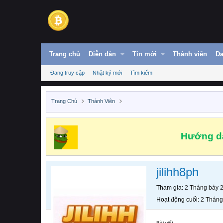
Trang chủ
Diễn đàn
Tin mới
Thành viên
Da
Đang truy cập
Nhật ký mới
Tìm kiếm
Trang Chủ
Thành Viên
Hướng dẫ
jilihh8ph
Tham gia
2 Tháng bảy 
Hoạt động cuối
2 Tháng
Bài viết