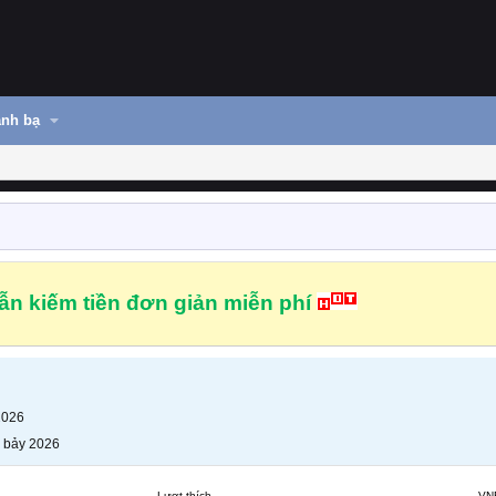
nh bạ
n kiếm tiền đơn giản miễn phí
2026
 bảy 2026
Lượt thích
VN