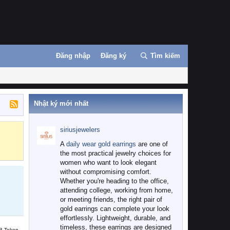
Đăng nhập
Đăng ký
Tìm kiếm
Nhật ký mới nhất
siriusjewelers
Binance
MEXC
A
daily wear gold earrings
are one of
the most practical jewelry choices for
women who want to look elegant
without compromising comfort.
Whether you're heading to the office,
attending college, working from home,
or meeting friends, the right pair of
gold earrings can complete your look
effortlessly. Lightweight, durable, and
timeless, these earrings are designed
B Token