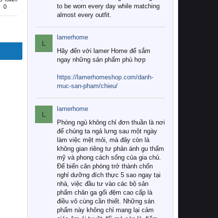
to be worn every day while matching
0
almost every outfit.
lamerhome
L
Hãy đến với lamer Home để sắm
ngay những sản phẩm phù hợp
https://lamerhomeshop.com/danh-
muc-san-pham/chieu/
lamerhome
L
Phòng ngủ không chỉ đơn thuần là nơi
để chúng ta ngả lưng sau một ngày
làm việc mệt mỏi, mà đây còn là
không gian riêng tư phản ánh gu thẩm
mỹ và phong cách sống của gia chủ.
Để biến căn phòng trở thành chốn
nghỉ dưỡng đích thực 5 sao ngay tại
nhà, việc đầu tư vào các bộ sản
phẩm chăn ga gối đệm cao cấp là
điều vô cùng cần thiết. Những sản
phẩm này không chỉ mang lại cảm