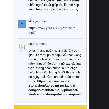
giác êm ái tuyệt đối mà còn là điểm
nhấn nghệ thuật giúp tôn lên vẻ đẹp
sang trọng cho toàn bộ kiến trúc nội
thất.
yt1syoutube
Tuy nhiên, giữa thị trường đa dạng
Y
với vô vàn thương hiệu và mẫu mã
https://www-yt1s.click/youtube-to-
như hiện nay, làm thế nào để chọn
mp3/
được những bộ chăn ga gối đệm cao
cấp thực sự chất lượng, phù hợp với
equinoxmode
khí hậu và nhu cầu sử dụng của gia
đình? Hãy cùng chúng tôi đi tìm lời
Đi làm hàng ngày ngại nhất là việc
giải đáp chi tiết qua bài viết dưới đây.
giặt ủi sơ mi phức tạp. Nếu bạn đang
tìm một chiếc áo vừa chỉn chu, vừa
1. Tại sao các gia đình hiện đại lại ưa
mềm mát thì áo sơ mi nữ tay dài lụa
chuộng chăn ga gối đệm cao cấp?
trơn không nhăn chính là lựa chọn
hoàn hảo giúp bạn giữ nét thanh lịch
Khác với các dòng sản phẩm thông
cả ngày dài. Xem chi tiết mẫu áo tại:
thường, những bộ chăn ga gối đệm
Link: Https: //equinoxmode.
cao cấp trải qua quy trình sản xuất
Store/shop/ao-so-mi-nu-tay-dai-
nghiêm ngặt từ khâu chọn lọc nguyên
cong-so-thanh-lich-quy-phaichat-
liệu tự nhiên đến công nghệ dệt
vai-lua-tronkhong-nhanthoang-mat/
nhuộm hiện đại không chứa hóa chất
độc hại. Khi sử dụng dòng sản phẩm
này, bạn sẽ cảm nhận rõ rệt sự khác