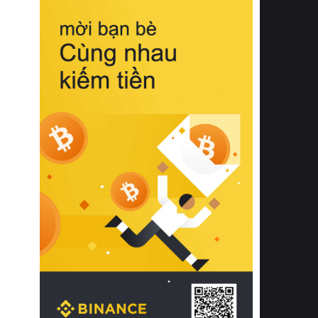
biệt từ bề mặt vải mềm mịn, khả năng
thoáng khí tuyệt vời cho đến độ đàn
hồi chuẩn xác của phần đệm nâng đỡ
cột sống.
Bên cạnh đó, việc lựa chọn các dòng
sản phẩm đạt chuẩn chất lượng quốc
tế còn giúp ngăn ngừa tình trạng kích
ứng da, hạn chế sự phát triển của vi
khuẩn và nấm mốc trong điều kiện
thời tiết nóng ẩm. Bạn có thể tìm hiểu
thêm các nghiên cứu khoa học về tác
động của giấc ngủ và môi trường
phòng ngủ đối với sức khỏe con
người tại Sleep Foundation (External
Link) để có cái nhìn toàn diện hơn.
2. Các tiêu chí vàng khi lựa chọn
chăn ga gối đệm cao cấp cho phòng
ngủ
Để sở hữu một bộ chăn ga gối đệm
cao cấp hoàn hảo cả về thẩm mỹ lẫn
công năng, người tiêu dùng cần cân
nhắc kỹ lưỡng các tiêu chí quan trọng