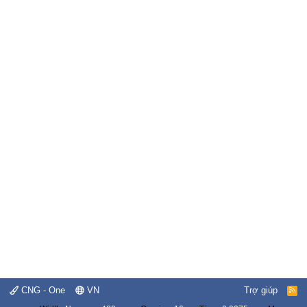
CNG - One
VN
Trợ giúp
R
S