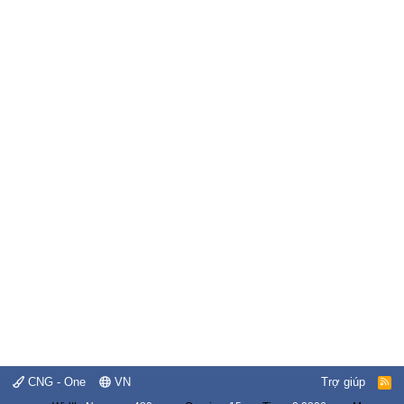
CNG - One
VN
Trợ giúp
R
S