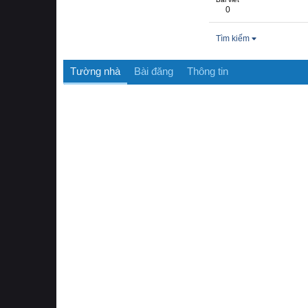
0
Tìm kiếm
Tường nhà
Bài đăng
Thông tin