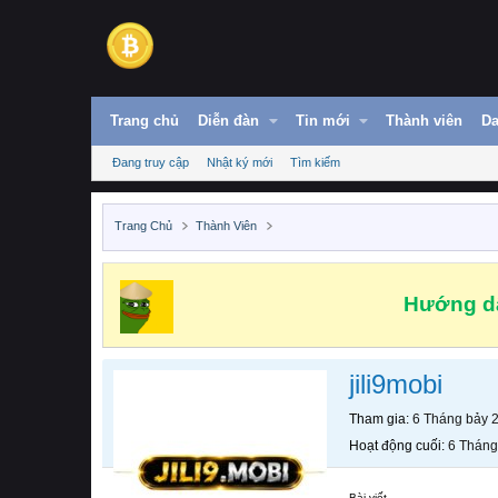
Trang chủ
Diễn đàn
Tin mới
Thành viên
Da
Đang truy cập
Nhật ký mới
Tìm kiếm
Trang Chủ
Thành Viên
Hướng dẫ
jili9mobi
Tham gia
6 Tháng bảy 
Hoạt động cuối
6 Tháng
Bài viết