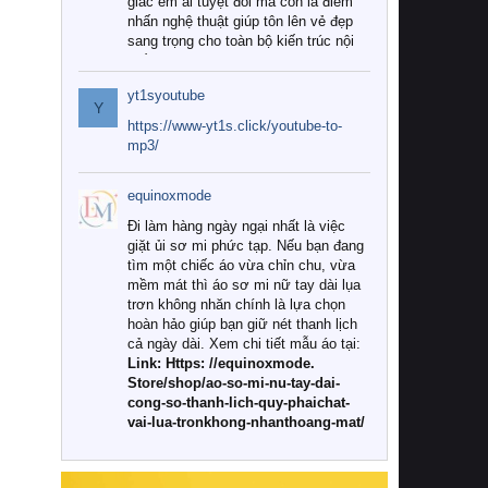
giác êm ái tuyệt đối mà còn là điểm
nhấn nghệ thuật giúp tôn lên vẻ đẹp
sang trọng cho toàn bộ kiến trúc nội
thất.
yt1syoutube
Tuy nhiên, giữa thị trường đa dạng
Y
với vô vàn thương hiệu và mẫu mã
https://www-yt1s.click/youtube-to-
như hiện nay, làm thế nào để chọn
mp3/
được những bộ chăn ga gối đệm cao
cấp thực sự chất lượng, phù hợp với
equinoxmode
khí hậu và nhu cầu sử dụng của gia
đình? Hãy cùng chúng tôi đi tìm lời
Đi làm hàng ngày ngại nhất là việc
giải đáp chi tiết qua bài viết dưới đây.
giặt ủi sơ mi phức tạp. Nếu bạn đang
tìm một chiếc áo vừa chỉn chu, vừa
1. Tại sao các gia đình hiện đại lại ưa
mềm mát thì áo sơ mi nữ tay dài lụa
chuộng chăn ga gối đệm cao cấp?
trơn không nhăn chính là lựa chọn
hoàn hảo giúp bạn giữ nét thanh lịch
Khác với các dòng sản phẩm thông
cả ngày dài. Xem chi tiết mẫu áo tại:
thường, những bộ chăn ga gối đệm
Link: Https: //equinoxmode.
cao cấp trải qua quy trình sản xuất
Store/shop/ao-so-mi-nu-tay-dai-
nghiêm ngặt từ khâu chọn lọc nguyên
cong-so-thanh-lich-quy-phaichat-
liệu tự nhiên đến công nghệ dệt
vai-lua-tronkhong-nhanthoang-mat/
nhuộm hiện đại không chứa hóa chất
độc hại. Khi sử dụng dòng sản phẩm
này, bạn sẽ cảm nhận rõ rệt sự khác