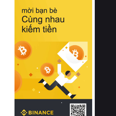
biệt từ bề mặt vải mềm mịn, khả năng
thoáng khí tuyệt vời cho đến độ đàn
hồi chuẩn xác của phần đệm nâng đỡ
cột sống.
Bên cạnh đó, việc lựa chọn các dòng
sản phẩm đạt chuẩn chất lượng quốc
tế còn giúp ngăn ngừa tình trạng kích
ứng da, hạn chế sự phát triển của vi
khuẩn và nấm mốc trong điều kiện
thời tiết nóng ẩm. Bạn có thể tìm hiểu
thêm các nghiên cứu khoa học về tác
động của giấc ngủ và môi trường
phòng ngủ đối với sức khỏe con
người tại Sleep Foundation (External
Link) để có cái nhìn toàn diện hơn.
2. Các tiêu chí vàng khi lựa chọn
chăn ga gối đệm cao cấp cho phòng
ngủ
Để sở hữu một bộ chăn ga gối đệm
cao cấp hoàn hảo cả về thẩm mỹ lẫn
công năng, người tiêu dùng cần cân
nhắc kỹ lưỡng các tiêu chí quan trọng