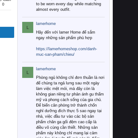
to be worn every day while matching
0
almost every outfit.
lamerhome
L
Hãy đến với lamer Home để sắm
ngay những sản phẩm phù hợp
https://lamerhomeshop.com/danh-
muc-san-pham/chieu/
lamerhome
L
Phòng ngủ không chỉ đơn thuần là nơi
để chúng ta ngả lưng sau một ngày
làm việc mệt mỏi, mà đây còn là
không gian riêng tư phản ánh gu thẩm
mỹ và phong cách sống của gia chủ.
Để biến căn phòng trở thành chốn
nghỉ dưỡng đích thực 5 sao ngay tại
nhà, việc đầu tư vào các bộ sản
phẩm chăn ga gối đệm cao cấp là
điều vô cùng cần thiết. Những sản
phẩm này không chỉ mang lại cảm