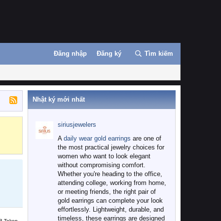
Đăng nhập
Đăng ký
Tìm kiếm
Nhật ký mới nhất
siriusjewelers
Binance
MEXC
A
daily wear gold earrings
are one of
the most practical jewelry choices for
women who want to look elegant
without compromising comfort.
Whether you're heading to the office,
attending college, working from home,
or meeting friends, the right pair of
gold earrings can complete your look
effortlessly. Lightweight, durable, and
timeless, these earrings are designed
B Token