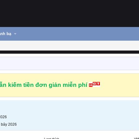
nh bạ
n kiếm tiền đơn giản miễn phí
2026
 bảy 2026
Lượt thích
VN