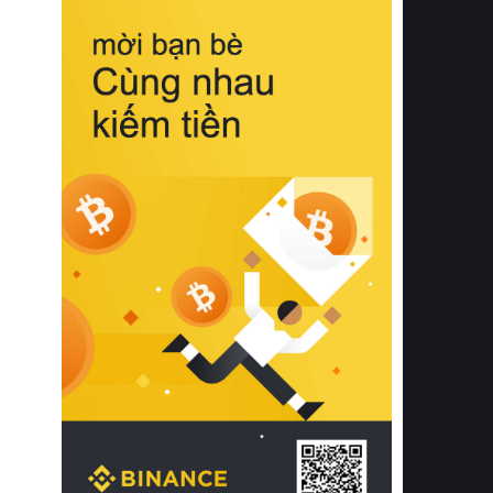
biệt từ bề mặt vải mềm mịn, khả năng
thoáng khí tuyệt vời cho đến độ đàn
hồi chuẩn xác của phần đệm nâng đỡ
cột sống.
Bên cạnh đó, việc lựa chọn các dòng
sản phẩm đạt chuẩn chất lượng quốc
tế còn giúp ngăn ngừa tình trạng kích
ứng da, hạn chế sự phát triển của vi
khuẩn và nấm mốc trong điều kiện
thời tiết nóng ẩm. Bạn có thể tìm hiểu
thêm các nghiên cứu khoa học về tác
động của giấc ngủ và môi trường
phòng ngủ đối với sức khỏe con
người tại Sleep Foundation (External
Link) để có cái nhìn toàn diện hơn.
2. Các tiêu chí vàng khi lựa chọn
chăn ga gối đệm cao cấp cho phòng
ngủ
Để sở hữu một bộ chăn ga gối đệm
cao cấp hoàn hảo cả về thẩm mỹ lẫn
công năng, người tiêu dùng cần cân
nhắc kỹ lưỡng các tiêu chí quan trọng