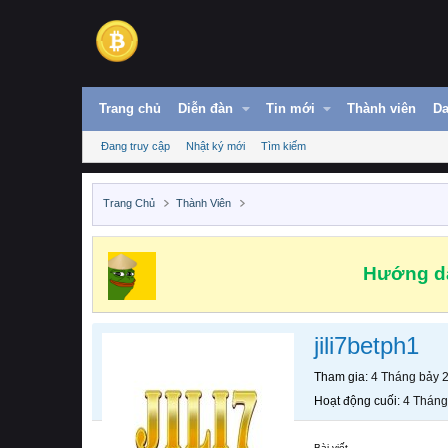
Trang chủ
Diễn đàn
Tin mới
Thành viên
Da
Đang truy cập
Nhật ký mới
Tìm kiếm
Trang Chủ
Thành Viên
Hướng dẫ
jili7betph1
Tham gia
4 Tháng bảy 
Hoạt động cuối
4 Tháng
Bài viết