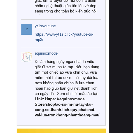
giác êm ái tuyệt đối mà còn là điểm
nhấn nghệ thuật giúp tôn lên vẻ đẹp
sang trọng cho toàn bộ kiến trúc nội
thất.
yt1syoutube
Tuy nhiên, giữa thị trường đa dạng
Y
với vô vàn thương hiệu và mẫu mã
https://www-yt1s.click/youtube-to-
như hiện nay, làm thế nào để chọn
mp3/
được những bộ chăn ga gối đệm cao
cấp thực sự chất lượng, phù hợp với
equinoxmode
khí hậu và nhu cầu sử dụng của gia
đình? Hãy cùng chúng tôi đi tìm lời
Đi làm hàng ngày ngại nhất là việc
giải đáp chi tiết qua bài viết dưới đây.
giặt ủi sơ mi phức tạp. Nếu bạn đang
tìm một chiếc áo vừa chỉn chu, vừa
1. Tại sao các gia đình hiện đại lại ưa
mềm mát thì áo sơ mi nữ tay dài lụa
chuộng chăn ga gối đệm cao cấp?
trơn không nhăn chính là lựa chọn
hoàn hảo giúp bạn giữ nét thanh lịch
Khác với các dòng sản phẩm thông
cả ngày dài. Xem chi tiết mẫu áo tại:
thường, những bộ chăn ga gối đệm
Link: Https: //equinoxmode.
cao cấp trải qua quy trình sản xuất
Store/shop/ao-so-mi-nu-tay-dai-
nghiêm ngặt từ khâu chọn lọc nguyên
cong-so-thanh-lich-quy-phaichat-
liệu tự nhiên đến công nghệ dệt
vai-lua-tronkhong-nhanthoang-mat/
nhuộm hiện đại không chứa hóa chất
độc hại. Khi sử dụng dòng sản phẩm
này, bạn sẽ cảm nhận rõ rệt sự khác