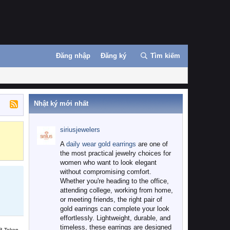
Đăng nhập
Đăng ký
Tìm kiếm
Nhật ký mới nhất
siriusjewelers
Binance
MEXC
A
daily wear gold earrings
are one of
the most practical jewelry choices for
women who want to look elegant
without compromising comfort.
Whether you're heading to the office,
attending college, working from home,
or meeting friends, the right pair of
gold earrings can complete your look
effortlessly. Lightweight, durable, and
timeless, these earrings are designed
B Token