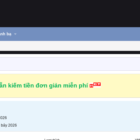
nh bạ
n kiếm tiền đơn giản miễn phí
2026
 bảy 2026
Lượt thích
VN