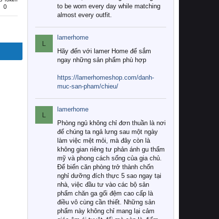
to be worn every day while matching
0
almost every outfit.
lamerhome
L
Hãy đến với lamer Home để sắm
ngay những sản phẩm phù hợp
https://lamerhomeshop.com/danh-
muc-san-pham/chieu/
lamerhome
L
Phòng ngủ không chỉ đơn thuần là nơi
để chúng ta ngả lưng sau một ngày
làm việc mệt mỏi, mà đây còn là
không gian riêng tư phản ánh gu thẩm
mỹ và phong cách sống của gia chủ.
Để biến căn phòng trở thành chốn
nghỉ dưỡng đích thực 5 sao ngay tại
nhà, việc đầu tư vào các bộ sản
phẩm chăn ga gối đệm cao cấp là
điều vô cùng cần thiết. Những sản
phẩm này không chỉ mang lại cảm