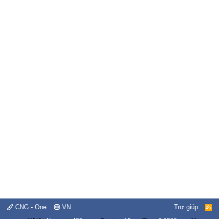
CNG - One
VN
Trợ giúp
R
S