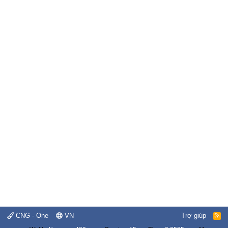
CNG - One
VN
Trợ giúp
R
S