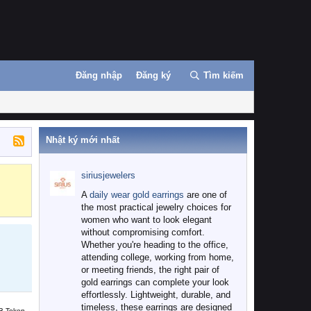
Đăng nhập
Đăng ký
Tìm kiếm
Nhật ký mới nhất
siriusjewelers
Binance
MEXC
A
daily wear gold earrings
are one of
the most practical jewelry choices for
women who want to look elegant
without compromising comfort.
Whether you're heading to the office,
attending college, working from home,
or meeting friends, the right pair of
gold earrings can complete your look
effortlessly. Lightweight, durable, and
timeless, these earrings are designed
B Token