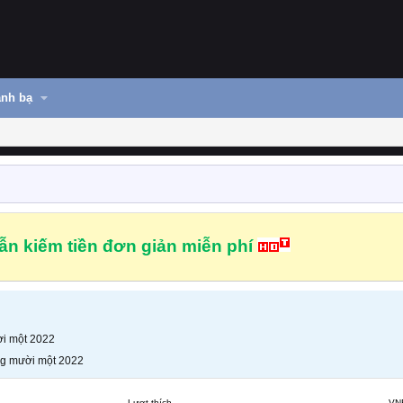
nh bạ
n kiếm tiền đơn giản miễn phí
i một 2022
g mười một 2022
Lượt thích
VN