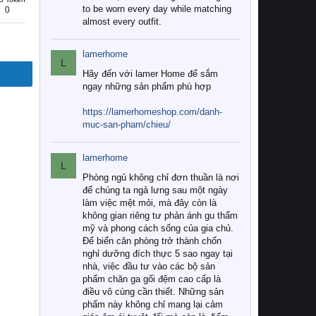
to be worn every day while matching
0
almost every outfit.
lamerhome
L
Hãy đến với lamer Home để sắm
ngay những sản phẩm phù hợp
https://lamerhomeshop.com/danh-
muc-san-pham/chieu/
lamerhome
L
Phòng ngủ không chỉ đơn thuần là nơi
để chúng ta ngả lưng sau một ngày
làm việc mệt mỏi, mà đây còn là
không gian riêng tư phản ánh gu thẩm
mỹ và phong cách sống của gia chủ.
Để biến căn phòng trở thành chốn
nghỉ dưỡng đích thực 5 sao ngay tại
nhà, việc đầu tư vào các bộ sản
phẩm chăn ga gối đệm cao cấp là
điều vô cùng cần thiết. Những sản
phẩm này không chỉ mang lại cảm