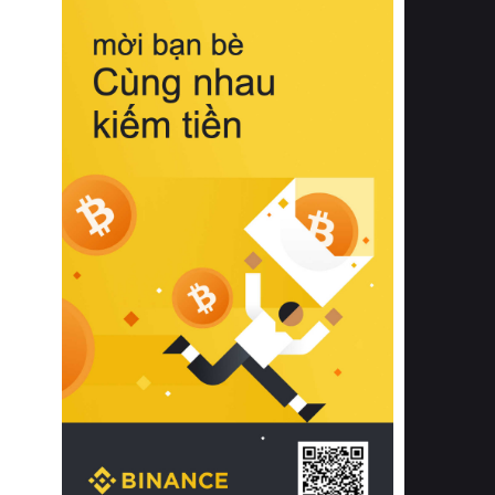
biệt từ bề mặt vải mềm mịn, khả năng
thoáng khí tuyệt vời cho đến độ đàn
hồi chuẩn xác của phần đệm nâng đỡ
cột sống.
Bên cạnh đó, việc lựa chọn các dòng
sản phẩm đạt chuẩn chất lượng quốc
tế còn giúp ngăn ngừa tình trạng kích
ứng da, hạn chế sự phát triển của vi
khuẩn và nấm mốc trong điều kiện
thời tiết nóng ẩm. Bạn có thể tìm hiểu
thêm các nghiên cứu khoa học về tác
động của giấc ngủ và môi trường
phòng ngủ đối với sức khỏe con
người tại Sleep Foundation (External
Link) để có cái nhìn toàn diện hơn.
2. Các tiêu chí vàng khi lựa chọn
chăn ga gối đệm cao cấp cho phòng
ngủ
Để sở hữu một bộ chăn ga gối đệm
cao cấp hoàn hảo cả về thẩm mỹ lẫn
công năng, người tiêu dùng cần cân
nhắc kỹ lưỡng các tiêu chí quan trọng