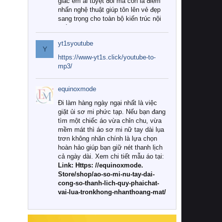
giác êm ái tuyệt đối mà còn là điểm
nhấn nghệ thuật giúp tôn lên vẻ đẹp
sang trọng cho toàn bộ kiến trúc nội
thất.
yt1syoutube
Tuy nhiên, giữa thị trường đa dạng
Y
với vô vàn thương hiệu và mẫu mã
https://www-yt1s.click/youtube-to-
như hiện nay, làm thế nào để chọn
mp3/
được những bộ chăn ga gối đệm cao
cấp thực sự chất lượng, phù hợp với
equinoxmode
khí hậu và nhu cầu sử dụng của gia
đình? Hãy cùng chúng tôi đi tìm lời
Đi làm hàng ngày ngại nhất là việc
giải đáp chi tiết qua bài viết dưới đây.
giặt ủi sơ mi phức tạp. Nếu bạn đang
tìm một chiếc áo vừa chỉn chu, vừa
1. Tại sao các gia đình hiện đại lại ưa
mềm mát thì áo sơ mi nữ tay dài lụa
chuộng chăn ga gối đệm cao cấp?
trơn không nhăn chính là lựa chọn
hoàn hảo giúp bạn giữ nét thanh lịch
Khác với các dòng sản phẩm thông
cả ngày dài. Xem chi tiết mẫu áo tại:
thường, những bộ chăn ga gối đệm
Link: Https: //equinoxmode.
cao cấp trải qua quy trình sản xuất
Store/shop/ao-so-mi-nu-tay-dai-
nghiêm ngặt từ khâu chọn lọc nguyên
cong-so-thanh-lich-quy-phaichat-
liệu tự nhiên đến công nghệ dệt
vai-lua-tronkhong-nhanthoang-mat/
nhuộm hiện đại không chứa hóa chất
độc hại. Khi sử dụng dòng sản phẩm
này, bạn sẽ cảm nhận rõ rệt sự khác