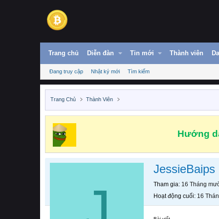
Trang chủ
Diễn đàn
Tin mới
Thành viên
Da
Đang truy cập
Nhật ký mới
Tìm kiếm
Trang Chủ
Thành Viên
Hướng dẫ
JessieBaips
J
Tham gia
16 Tháng mườ
Hoạt động cuối
16 Thán
Bài viết