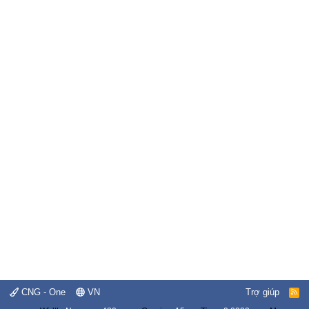
CNG - One
VN
Trợ giúp
R
S