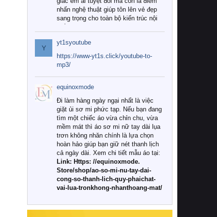
giác êm ái tuyệt đối mà còn là điểm
nhấn nghệ thuật giúp tôn lên vẻ đẹp
sang trọng cho toàn bộ kiến trúc nội
thất.
yt1syoutube
Tuy nhiên, giữa thị trường đa dạng
Y
với vô vàn thương hiệu và mẫu mã
https://www-yt1s.click/youtube-to-
như hiện nay, làm thế nào để chọn
mp3/
được những bộ chăn ga gối đệm cao
cấp thực sự chất lượng, phù hợp với
equinoxmode
khí hậu và nhu cầu sử dụng của gia
đình? Hãy cùng chúng tôi đi tìm lời
Đi làm hàng ngày ngại nhất là việc
giải đáp chi tiết qua bài viết dưới đây.
giặt ủi sơ mi phức tạp. Nếu bạn đang
tìm một chiếc áo vừa chỉn chu, vừa
1. Tại sao các gia đình hiện đại lại ưa
mềm mát thì áo sơ mi nữ tay dài lụa
chuộng chăn ga gối đệm cao cấp?
trơn không nhăn chính là lựa chọn
hoàn hảo giúp bạn giữ nét thanh lịch
Khác với các dòng sản phẩm thông
cả ngày dài. Xem chi tiết mẫu áo tại:
thường, những bộ chăn ga gối đệm
Link: Https: //equinoxmode.
cao cấp trải qua quy trình sản xuất
Store/shop/ao-so-mi-nu-tay-dai-
nghiêm ngặt từ khâu chọn lọc nguyên
cong-so-thanh-lich-quy-phaichat-
liệu tự nhiên đến công nghệ dệt
vai-lua-tronkhong-nhanthoang-mat/
nhuộm hiện đại không chứa hóa chất
độc hại. Khi sử dụng dòng sản phẩm
này, bạn sẽ cảm nhận rõ rệt sự khác