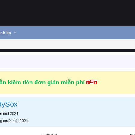
nh bạ
n kiếm tiền đơn giản miễn phí
dySox
i một 2024
g mười một 2024
Lượt thích
VN