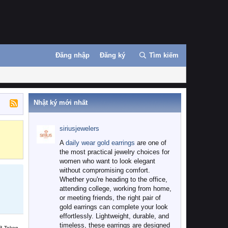
Đăng nhập
Đăng ký
Tìm kiếm
Nhật ký mới nhất
siriusjewelers
Binance
MEXC
A
daily wear gold earrings
are one of
the most practical jewelry choices for
women who want to look elegant
without compromising comfort.
Whether you're heading to the office,
attending college, working from home,
or meeting friends, the right pair of
gold earrings can complete your look
effortlessly. Lightweight, durable, and
timeless, these earrings are designed
B Token