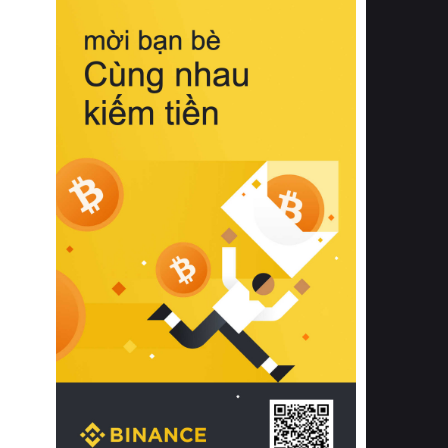
biệt từ bề mặt vải mềm mịn, khả năng
thoáng khí tuyệt vời cho đến độ đàn
hồi chuẩn xác của phần đệm nâng đỡ
cột sống.
Bên cạnh đó, việc lựa chọn các dòng
sản phẩm đạt chuẩn chất lượng quốc
tế còn giúp ngăn ngừa tình trạng kích
ứng da, hạn chế sự phát triển của vi
khuẩn và nấm mốc trong điều kiện
thời tiết nóng ẩm. Bạn có thể tìm hiểu
thêm các nghiên cứu khoa học về tác
động của giấc ngủ và môi trường
phòng ngủ đối với sức khỏe con
người tại Sleep Foundation (External
Link) để có cái nhìn toàn diện hơn.
2. Các tiêu chí vàng khi lựa chọn
chăn ga gối đệm cao cấp cho phòng
ngủ
Để sở hữu một bộ chăn ga gối đệm
cao cấp hoàn hảo cả về thẩm mỹ lẫn
công năng, người tiêu dùng cần cân
nhắc kỹ lưỡng các tiêu chí quan trọng