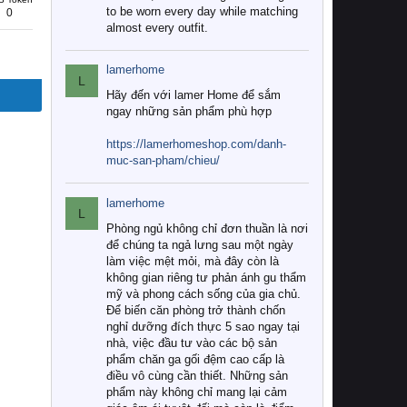
to be worn every day while matching
0
almost every outfit.
lamerhome
L
Hãy đến với lamer Home để sắm
ngay những sản phẩm phù hợp
https://lamerhomeshop.com/danh-
muc-san-pham/chieu/
lamerhome
L
Phòng ngủ không chỉ đơn thuần là nơi
để chúng ta ngả lưng sau một ngày
làm việc mệt mỏi, mà đây còn là
không gian riêng tư phản ánh gu thẩm
mỹ và phong cách sống của gia chủ.
Để biến căn phòng trở thành chốn
nghỉ dưỡng đích thực 5 sao ngay tại
nhà, việc đầu tư vào các bộ sản
phẩm chăn ga gối đệm cao cấp là
điều vô cùng cần thiết. Những sản
phẩm này không chỉ mang lại cảm