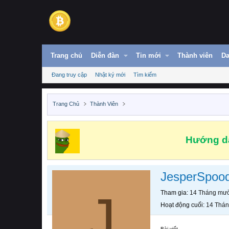
Trang chủ
Diễn đàn
Tin mới
Thành viên
Da
Đang truy cập
Nhật ký mới
Tìm kiếm
Trang Chủ
Thành Viên
Hướng dẫ
JesperSpoo
J
Tham gia
14 Tháng mườ
Hoạt động cuối
14 Thán
Bài viết