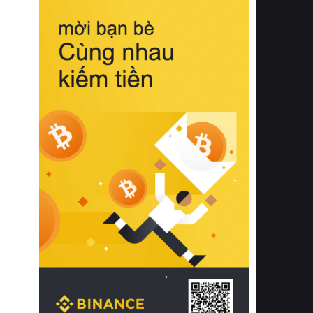
biệt từ bề mặt vải mềm mịn, khả năng
thoáng khí tuyệt vời cho đến độ đàn
hồi chuẩn xác của phần đệm nâng đỡ
cột sống.
Bên cạnh đó, việc lựa chọn các dòng
sản phẩm đạt chuẩn chất lượng quốc
tế còn giúp ngăn ngừa tình trạng kích
ứng da, hạn chế sự phát triển của vi
khuẩn và nấm mốc trong điều kiện
thời tiết nóng ẩm. Bạn có thể tìm hiểu
thêm các nghiên cứu khoa học về tác
động của giấc ngủ và môi trường
phòng ngủ đối với sức khỏe con
người tại Sleep Foundation (External
Link) để có cái nhìn toàn diện hơn.
2. Các tiêu chí vàng khi lựa chọn
chăn ga gối đệm cao cấp cho phòng
ngủ
Để sở hữu một bộ chăn ga gối đệm
cao cấp hoàn hảo cả về thẩm mỹ lẫn
công năng, người tiêu dùng cần cân
nhắc kỹ lưỡng các tiêu chí quan trọng