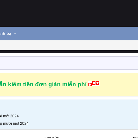
nh bạ
n kiếm tiền đơn giản miễn phí
i một 2024
g mười một 2024
Lượt thích
VN