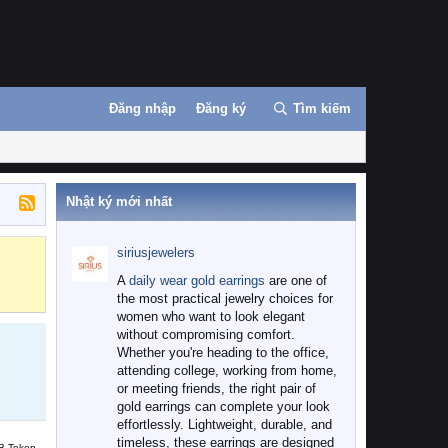
Đăng nhập
Đăng ký
Tìm kiếm
Nhật ký mới nhất
siriusjewelers
Binance
MEXC
A
daily wear gold earrings
are one of
the most practical jewelry choices for
women who want to look elegant
without compromising comfort.
Whether you're heading to the office,
attending college, working from home,
or meeting friends, the right pair of
gold earrings can complete your look
effortlessly. Lightweight, durable, and
timeless, these earrings are designed
B Token