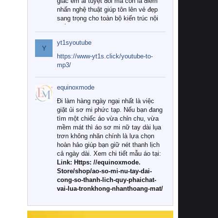
giác êm ái tuyệt đối mà còn là điểm
nhấn nghệ thuật giúp tôn lên vẻ đẹp
sang trọng cho toàn bộ kiến trúc nội
thất.
yt1syoutube
Tuy nhiên, giữa thị trường đa dạng
Y
với vô vàn thương hiệu và mẫu mã
https://www-yt1s.click/youtube-to-
như hiện nay, làm thế nào để chọn
mp3/
được những bộ chăn ga gối đệm cao
cấp thực sự chất lượng, phù hợp với
equinoxmode
khí hậu và nhu cầu sử dụng của gia
đình? Hãy cùng chúng tôi đi tìm lời
Đi làm hàng ngày ngại nhất là việc
giải đáp chi tiết qua bài viết dưới đây.
giặt ủi sơ mi phức tạp. Nếu bạn đang
tìm một chiếc áo vừa chỉn chu, vừa
1. Tại sao các gia đình hiện đại lại ưa
mềm mát thì áo sơ mi nữ tay dài lụa
chuộng chăn ga gối đệm cao cấp?
trơn không nhăn chính là lựa chọn
hoàn hảo giúp bạn giữ nét thanh lịch
Khác với các dòng sản phẩm thông
cả ngày dài. Xem chi tiết mẫu áo tại:
thường, những bộ chăn ga gối đệm
Link: Https: //equinoxmode.
cao cấp trải qua quy trình sản xuất
Store/shop/ao-so-mi-nu-tay-dai-
nghiêm ngặt từ khâu chọn lọc nguyên
cong-so-thanh-lich-quy-phaichat-
liệu tự nhiên đến công nghệ dệt
vai-lua-tronkhong-nhanthoang-mat/
nhuộm hiện đại không chứa hóa chất
độc hại. Khi sử dụng dòng sản phẩm
này, bạn sẽ cảm nhận rõ rệt sự khác