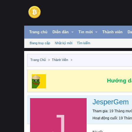
Trang chủ
Diễn đàn
Tin mới
Thành viên
Da
Đang truy cập
Nhật ký mới
Tìm kiếm
Trang Chủ
Thành Viên
Hướng dẫ
JesperGem
J
Tham gia
19 Tháng mườ
Hoạt động cuối
19 Thán
Bài viết