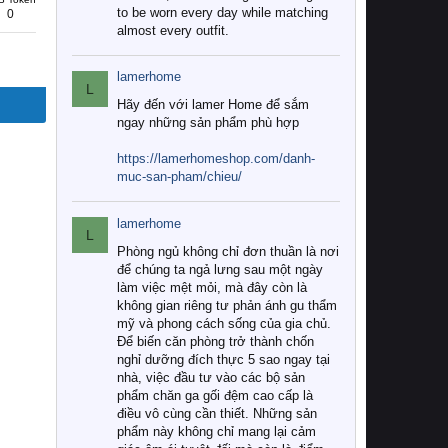
to be worn every day while matching
0
almost every outfit.
lamerhome
L
Hãy đến với lamer Home để sắm
ngay những sản phẩm phù hợp
https://lamerhomeshop.com/danh-
muc-san-pham/chieu/
lamerhome
L
Phòng ngủ không chỉ đơn thuần là nơi
để chúng ta ngả lưng sau một ngày
làm việc mệt mỏi, mà đây còn là
không gian riêng tư phản ánh gu thẩm
mỹ và phong cách sống của gia chủ.
Để biến căn phòng trở thành chốn
nghỉ dưỡng đích thực 5 sao ngay tại
nhà, việc đầu tư vào các bộ sản
phẩm chăn ga gối đệm cao cấp là
điều vô cùng cần thiết. Những sản
phẩm này không chỉ mang lại cảm