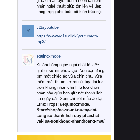
giác êm ái tuyệt đối mà còn là điểm
nhấn nghệ thuật giúp tôn lên vẻ đẹp
sang trọng cho toàn bộ kiến trúc nội
thất.
yt1syoutube
Tuy nhiên, giữa thị trường đa dạng
Y
với vô vàn thương hiệu và mẫu mã
https://www-yt1s.click/youtube-to-
như hiện nay, làm thế nào để chọn
mp3/
được những bộ chăn ga gối đệm cao
cấp thực sự chất lượng, phù hợp với
equinoxmode
khí hậu và nhu cầu sử dụng của gia
đình? Hãy cùng chúng tôi đi tìm lời
Đi làm hàng ngày ngại nhất là việc
giải đáp chi tiết qua bài viết dưới đây.
giặt ủi sơ mi phức tạp. Nếu bạn đang
tìm một chiếc áo vừa chỉn chu, vừa
1. Tại sao các gia đình hiện đại lại ưa
mềm mát thì áo sơ mi nữ tay dài lụa
chuộng chăn ga gối đệm cao cấp?
trơn không nhăn chính là lựa chọn
hoàn hảo giúp bạn giữ nét thanh lịch
Khác với các dòng sản phẩm thông
cả ngày dài. Xem chi tiết mẫu áo tại:
thường, những bộ chăn ga gối đệm
Link: Https: //equinoxmode.
cao cấp trải qua quy trình sản xuất
Store/shop/ao-so-mi-nu-tay-dai-
nghiêm ngặt từ khâu chọn lọc nguyên
cong-so-thanh-lich-quy-phaichat-
liệu tự nhiên đến công nghệ dệt
vai-lua-tronkhong-nhanthoang-mat/
nhuộm hiện đại không chứa hóa chất
độc hại. Khi sử dụng dòng sản phẩm
này, bạn sẽ cảm nhận rõ rệt sự khác