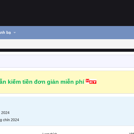
nh bạ
n kiếm tiền đơn giản miễn phí
n 2024
g chín 2024
Lượt thích
VN