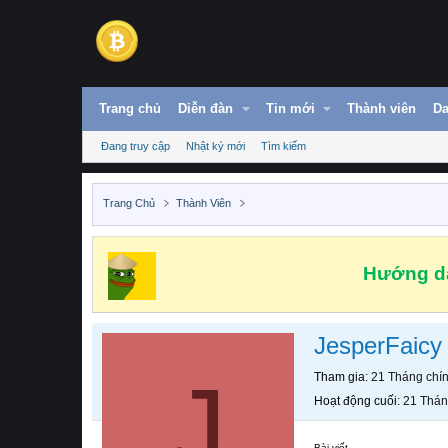
Trang chủ
Diễn đàn
Tin mới
Thành viên
Da
Đang truy cập
Nhật ký mới
Tìm kiếm
Trang Chủ
Thành Viên
Hướng dẫ
JesperFaicy
J
Tham gia
21 Tháng chí
Hoạt động cuối
21 Thán
Bài viết