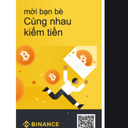
biệt từ bề mặt vải mềm mịn, khả năng
thoáng khí tuyệt vời cho đến độ đàn
hồi chuẩn xác của phần đệm nâng đỡ
cột sống.
Bên cạnh đó, việc lựa chọn các dòng
sản phẩm đạt chuẩn chất lượng quốc
tế còn giúp ngăn ngừa tình trạng kích
ứng da, hạn chế sự phát triển của vi
khuẩn và nấm mốc trong điều kiện
thời tiết nóng ẩm. Bạn có thể tìm hiểu
thêm các nghiên cứu khoa học về tác
động của giấc ngủ và môi trường
phòng ngủ đối với sức khỏe con
người tại Sleep Foundation (External
Link) để có cái nhìn toàn diện hơn.
2. Các tiêu chí vàng khi lựa chọn
chăn ga gối đệm cao cấp cho phòng
ngủ
Để sở hữu một bộ chăn ga gối đệm
cao cấp hoàn hảo cả về thẩm mỹ lẫn
công năng, người tiêu dùng cần cân
nhắc kỹ lưỡng các tiêu chí quan trọng