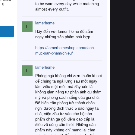
to be worn every day while matching
0
almost every outfit.
lamerhome
L
Hãy đến với lamer Home để sắm
ngay những sản phẩm phù hợp
https://lamerhomeshop.com/danh-
muc-san-pham/chieu/
lamerhome
L
Phòng ngủ không chỉ đơn thuần là nơi
để chúng ta ngả lưng sau một ngày
làm việc mệt mỏi, mà đây còn là
không gian riêng tư phản ánh gu thẩm
mỹ và phong cách sống của gia chủ.
Để biến căn phòng trở thành chốn
nghỉ dưỡng đích thực 5 sao ngay tại
nhà, việc đầu tư vào các bộ sản
phẩm chăn ga gối đệm cao cấp là
điều vô cùng cần thiết. Những sản
phẩm này không chỉ mang lại cảm