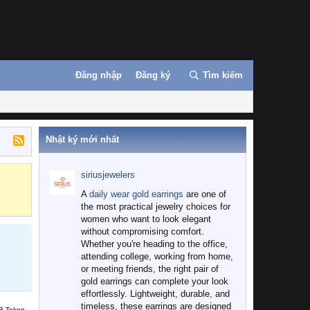
Đăng nhập
Đăng ký
Tìm kiếm
Nhật ký mới nhất
siriusjewelers
Binance
MEXC
A
daily wear gold earrings
are one of
the most practical jewelry choices for
women who want to look elegant
without compromising comfort.
Whether you're heading to the office,
attending college, working from home,
or meeting friends, the right pair of
gold earrings can complete your look
effortlessly. Lightweight, durable, and
timeless, these earrings are designed
B Token