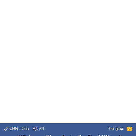
CNG - One
VN
Trợ giúp
R
S