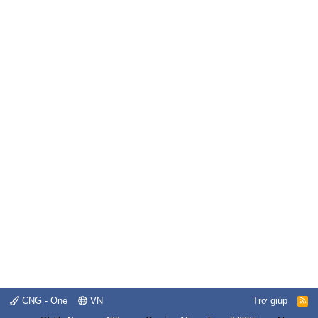
CNG - One
VN
Trợ giúp
R
S