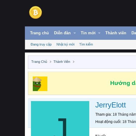
Trang chủ
Diễn đàn
Tin mới
Thành viên
Da
Đang truy cập
Nhật ký mới
Tìm kiếm
Trang Chủ
Thành Viên
Hướng dẫ
JerryElott
J
Tham gia
18 Tháng nă
Hoạt động cuối
18 Thá
Bài viết