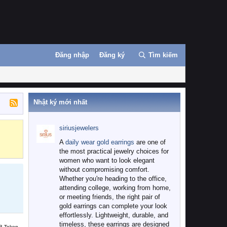
Đăng nhập
Đăng ký
Tìm kiếm
Nhật ký mới nhất
siriusjewelers
Binance
MEXC
A
daily wear gold earrings
are one of
the most practical jewelry choices for
women who want to look elegant
without compromising comfort.
Whether you're heading to the office,
attending college, working from home,
or meeting friends, the right pair of
gold earrings can complete your look
effortlessly. Lightweight, durable, and
timeless, these earrings are designed
B Token