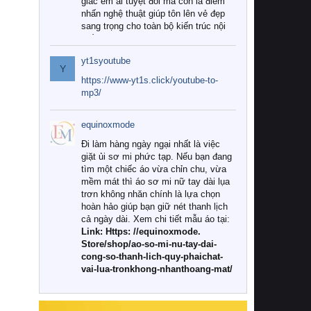
giác êm ái tuyệt đối mà còn là điểm
nhấn nghệ thuật giúp tôn lên vẻ đẹp
sang trọng cho toàn bộ kiến trúc nội
thất.
yt1syoutube
Tuy nhiên, giữa thị trường đa dạng
Y
với vô vàn thương hiệu và mẫu mã
https://www-yt1s.click/youtube-to-
như hiện nay, làm thế nào để chọn
mp3/
được những bộ chăn ga gối đệm cao
cấp thực sự chất lượng, phù hợp với
equinoxmode
khí hậu và nhu cầu sử dụng của gia
đình? Hãy cùng chúng tôi đi tìm lời
Đi làm hàng ngày ngại nhất là việc
giải đáp chi tiết qua bài viết dưới đây.
giặt ủi sơ mi phức tạp. Nếu bạn đang
tìm một chiếc áo vừa chỉn chu, vừa
1. Tại sao các gia đình hiện đại lại ưa
mềm mát thì áo sơ mi nữ tay dài lụa
chuộng chăn ga gối đệm cao cấp?
trơn không nhăn chính là lựa chọn
hoàn hảo giúp bạn giữ nét thanh lịch
Khác với các dòng sản phẩm thông
cả ngày dài. Xem chi tiết mẫu áo tại:
thường, những bộ chăn ga gối đệm
Link: Https: //equinoxmode.
cao cấp trải qua quy trình sản xuất
Store/shop/ao-so-mi-nu-tay-dai-
nghiêm ngặt từ khâu chọn lọc nguyên
cong-so-thanh-lich-quy-phaichat-
liệu tự nhiên đến công nghệ dệt
vai-lua-tronkhong-nhanthoang-mat/
nhuộm hiện đại không chứa hóa chất
độc hại. Khi sử dụng dòng sản phẩm
này, bạn sẽ cảm nhận rõ rệt sự khác