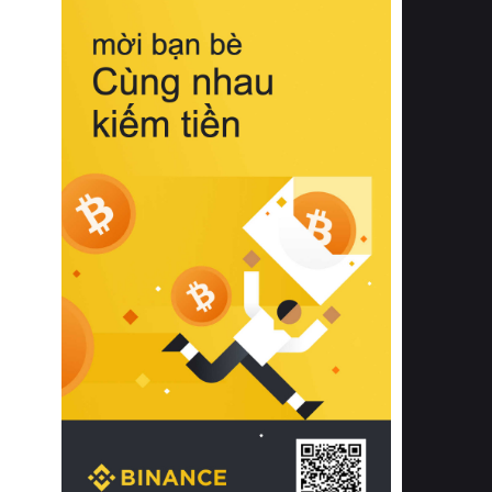
biệt từ bề mặt vải mềm mịn, khả năng
thoáng khí tuyệt vời cho đến độ đàn
hồi chuẩn xác của phần đệm nâng đỡ
cột sống.
Bên cạnh đó, việc lựa chọn các dòng
sản phẩm đạt chuẩn chất lượng quốc
tế còn giúp ngăn ngừa tình trạng kích
ứng da, hạn chế sự phát triển của vi
khuẩn và nấm mốc trong điều kiện
thời tiết nóng ẩm. Bạn có thể tìm hiểu
thêm các nghiên cứu khoa học về tác
động của giấc ngủ và môi trường
phòng ngủ đối với sức khỏe con
người tại Sleep Foundation (External
Link) để có cái nhìn toàn diện hơn.
2. Các tiêu chí vàng khi lựa chọn
chăn ga gối đệm cao cấp cho phòng
ngủ
Để sở hữu một bộ chăn ga gối đệm
cao cấp hoàn hảo cả về thẩm mỹ lẫn
công năng, người tiêu dùng cần cân
nhắc kỹ lưỡng các tiêu chí quan trọng