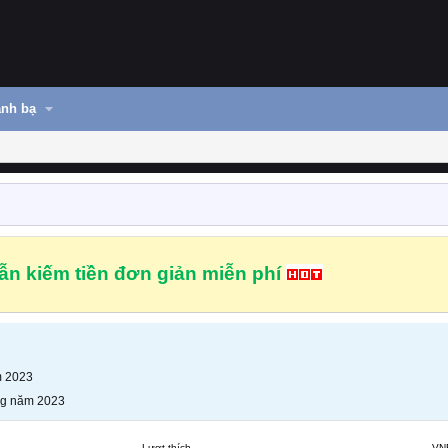
nh bạ
n kiếm tiền đơn giản miễn phí
m 2023
ng năm 2023
Lượt thích
VN