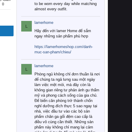
to be worn every day while matching
0
almost every outfit.
lamerhome
L
Hãy đến với lamer Home để sắm
ngay những sản phẩm phù hợp
https://lamerhomeshop.com/danh-
muc-san-pham/chieu/
lamerhome
L
Phòng ngủ không chỉ đơn thuần là nơi
để chúng ta ngả lưng sau một ngày
làm việc mệt mỏi, mà đây còn là
không gian riêng tư phản ánh gu thẩm
mỹ và phong cách sống của gia chủ.
Để biến căn phòng trở thành chốn
nghỉ dưỡng đích thực 5 sao ngay tại
nhà, việc đầu tư vào các bộ sản
phẩm chăn ga gối đệm cao cấp là
điều vô cùng cần thiết. Những sản
phẩm này không chỉ mang lại cảm