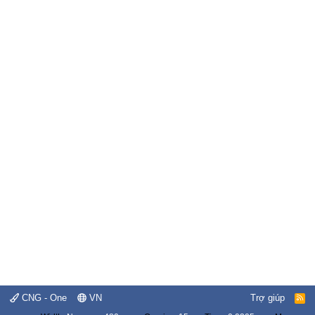
CNG - One
VN
Trợ giúp
R
S