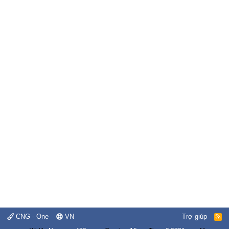
CNG - One
VN
Trợ giúp
R
S