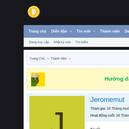
Trang chủ
Diễn đàn
Tin mới
Thành viên
Da
Đang truy cập
Nhật ký mới
Tìm kiếm
Trang Chủ
Thành Viên
Hướng dẫ
Jeromemut
J
Tham gia
16 Tháng mườ
Hoạt động cuối
16 Thán
Bài viết