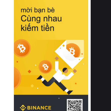
biệt từ bề mặt vải mềm mịn, khả năng
thoáng khí tuyệt vời cho đến độ đàn
hồi chuẩn xác của phần đệm nâng đỡ
cột sống.
Bên cạnh đó, việc lựa chọn các dòng
sản phẩm đạt chuẩn chất lượng quốc
tế còn giúp ngăn ngừa tình trạng kích
ứng da, hạn chế sự phát triển của vi
khuẩn và nấm mốc trong điều kiện
thời tiết nóng ẩm. Bạn có thể tìm hiểu
thêm các nghiên cứu khoa học về tác
động của giấc ngủ và môi trường
phòng ngủ đối với sức khỏe con
người tại Sleep Foundation (External
Link) để có cái nhìn toàn diện hơn.
2. Các tiêu chí vàng khi lựa chọn
chăn ga gối đệm cao cấp cho phòng
ngủ
Để sở hữu một bộ chăn ga gối đệm
cao cấp hoàn hảo cả về thẩm mỹ lẫn
công năng, người tiêu dùng cần cân
nhắc kỹ lưỡng các tiêu chí quan trọng