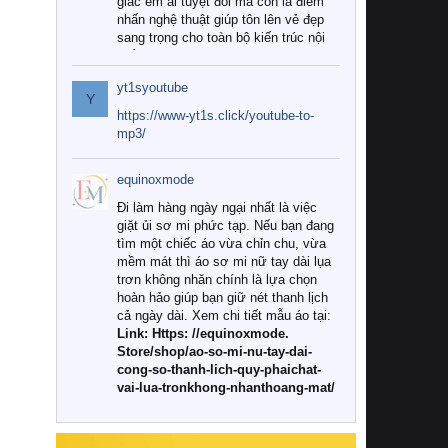
giác êm ái tuyệt đối mà còn là điểm
nhấn nghệ thuật giúp tôn lên vẻ đẹp
sang trọng cho toàn bộ kiến trúc nội
thất.
yt1syoutube
Tuy nhiên, giữa thị trường đa dạng
Y
với vô vàn thương hiệu và mẫu mã
https://www-yt1s.click/youtube-to-
như hiện nay, làm thế nào để chọn
mp3/
được những bộ chăn ga gối đệm cao
cấp thực sự chất lượng, phù hợp với
equinoxmode
khí hậu và nhu cầu sử dụng của gia
đình? Hãy cùng chúng tôi đi tìm lời
Đi làm hàng ngày ngại nhất là việc
giải đáp chi tiết qua bài viết dưới đây.
giặt ủi sơ mi phức tạp. Nếu bạn đang
tìm một chiếc áo vừa chỉn chu, vừa
1. Tại sao các gia đình hiện đại lại ưa
mềm mát thì áo sơ mi nữ tay dài lụa
chuộng chăn ga gối đệm cao cấp?
trơn không nhăn chính là lựa chọn
hoàn hảo giúp bạn giữ nét thanh lịch
Khác với các dòng sản phẩm thông
cả ngày dài. Xem chi tiết mẫu áo tại:
thường, những bộ chăn ga gối đệm
Link: Https: //equinoxmode.
cao cấp trải qua quy trình sản xuất
Store/shop/ao-so-mi-nu-tay-dai-
nghiêm ngặt từ khâu chọn lọc nguyên
cong-so-thanh-lich-quy-phaichat-
liệu tự nhiên đến công nghệ dệt
vai-lua-tronkhong-nhanthoang-mat/
nhuộm hiện đại không chứa hóa chất
độc hại. Khi sử dụng dòng sản phẩm
này, bạn sẽ cảm nhận rõ rệt sự khác