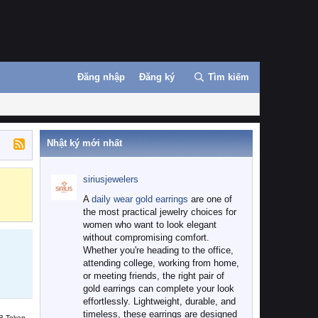
Đăng nhập
Đăng ký
Tìm kiếm
Nhật ký mới nhất
siriusjewelers
Binance
MEXC
A
daily wear gold earrings
are one of
the most practical jewelry choices for
women who want to look elegant
without compromising comfort.
Whether you're heading to the office,
attending college, working from home,
or meeting friends, the right pair of
gold earrings can complete your look
effortlessly. Lightweight, durable, and
timeless, these earrings are designed
B Token