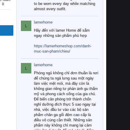
to be worn every day while matching
0
almost every outfit.
lamerhome
L
Hãy đến với lamer Home để sắm
ngay những sản phẩm phù hợp
https://lamerhomeshop.com/danh-
muc-san-pham/chieu/
lamerhome
L
Phòng ngủ không chỉ đơn thuần là nơi
để chúng ta ngả lưng sau một ngày
làm việc mệt mỏi, mà đây còn là
không gian riêng tư phản ánh gu thẩm
mỹ và phong cách sống của gia chủ.
Để biến căn phòng trở thành chốn
nghỉ dưỡng đích thực 5 sao ngay tại
nhà, việc đầu tư vào các bộ sản
phẩm chăn ga gối đệm cao cấp là
điều vô cùng cần thiết. Những sản
phẩm này không chỉ mang lại cảm