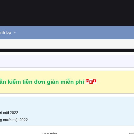
nh bạ
n kiếm tiền đơn giản miễn phí
i một 2022
g mười một 2022
Lượt thích
VN