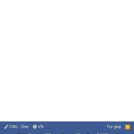
CNG - One
VN
Trợ giúp
R
S