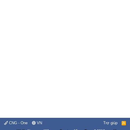
CNG - One
VN
Trợ giúp
R
S