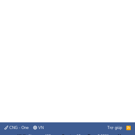
CNG - One
VN
Trợ giúp
R
S