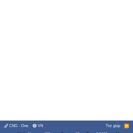
CNG - One
VN
Trợ giúp
R
S