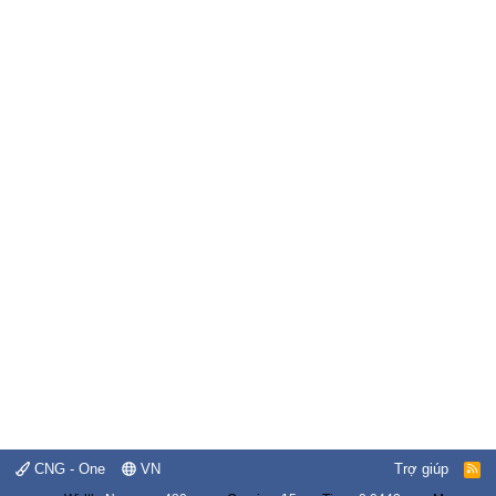
CNG - One
VN
Trợ giúp
R
S