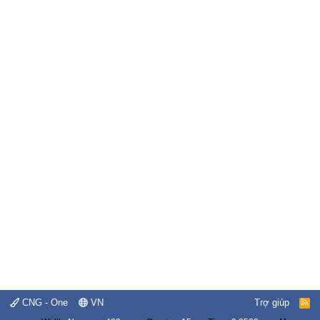
CNG - One
VN
Trợ giúp
R
S