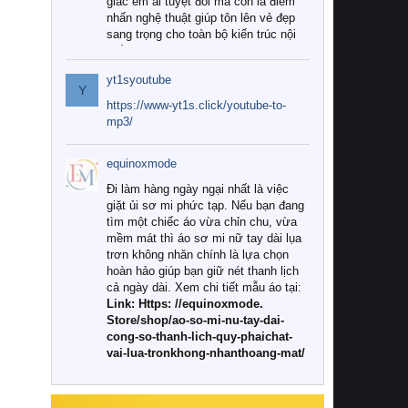
giác êm ái tuyệt đối mà còn là điểm
nhấn nghệ thuật giúp tôn lên vẻ đẹp
sang trọng cho toàn bộ kiến trúc nội
thất.
yt1syoutube
Tuy nhiên, giữa thị trường đa dạng
Y
với vô vàn thương hiệu và mẫu mã
https://www-yt1s.click/youtube-to-
như hiện nay, làm thế nào để chọn
mp3/
được những bộ chăn ga gối đệm cao
cấp thực sự chất lượng, phù hợp với
equinoxmode
khí hậu và nhu cầu sử dụng của gia
đình? Hãy cùng chúng tôi đi tìm lời
Đi làm hàng ngày ngại nhất là việc
giải đáp chi tiết qua bài viết dưới đây.
giặt ủi sơ mi phức tạp. Nếu bạn đang
tìm một chiếc áo vừa chỉn chu, vừa
1. Tại sao các gia đình hiện đại lại ưa
mềm mát thì áo sơ mi nữ tay dài lụa
chuộng chăn ga gối đệm cao cấp?
trơn không nhăn chính là lựa chọn
hoàn hảo giúp bạn giữ nét thanh lịch
Khác với các dòng sản phẩm thông
cả ngày dài. Xem chi tiết mẫu áo tại:
thường, những bộ chăn ga gối đệm
Link: Https: //equinoxmode.
cao cấp trải qua quy trình sản xuất
Store/shop/ao-so-mi-nu-tay-dai-
nghiêm ngặt từ khâu chọn lọc nguyên
cong-so-thanh-lich-quy-phaichat-
liệu tự nhiên đến công nghệ dệt
vai-lua-tronkhong-nhanthoang-mat/
nhuộm hiện đại không chứa hóa chất
độc hại. Khi sử dụng dòng sản phẩm
này, bạn sẽ cảm nhận rõ rệt sự khác