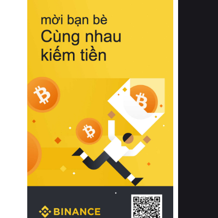
biệt từ bề mặt vải mềm mịn, khả năng
thoáng khí tuyệt vời cho đến độ đàn
hồi chuẩn xác của phần đệm nâng đỡ
cột sống.
Bên cạnh đó, việc lựa chọn các dòng
sản phẩm đạt chuẩn chất lượng quốc
tế còn giúp ngăn ngừa tình trạng kích
ứng da, hạn chế sự phát triển của vi
khuẩn và nấm mốc trong điều kiện
thời tiết nóng ẩm. Bạn có thể tìm hiểu
thêm các nghiên cứu khoa học về tác
động của giấc ngủ và môi trường
phòng ngủ đối với sức khỏe con
người tại Sleep Foundation (External
Link) để có cái nhìn toàn diện hơn.
2. Các tiêu chí vàng khi lựa chọn
chăn ga gối đệm cao cấp cho phòng
ngủ
Để sở hữu một bộ chăn ga gối đệm
cao cấp hoàn hảo cả về thẩm mỹ lẫn
công năng, người tiêu dùng cần cân
nhắc kỹ lưỡng các tiêu chí quan trọng