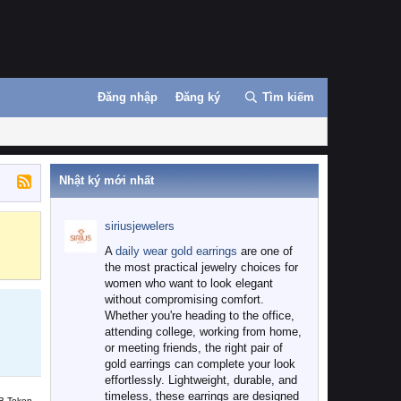
Đăng nhập
Đăng ký
Tìm kiếm
Nhật ký mới nhất
siriusjewelers
Binance
MEXC
A
daily wear gold earrings
are one of
the most practical jewelry choices for
women who want to look elegant
without compromising comfort.
Whether you're heading to the office,
attending college, working from home,
or meeting friends, the right pair of
gold earrings can complete your look
effortlessly. Lightweight, durable, and
timeless, these earrings are designed
B Token