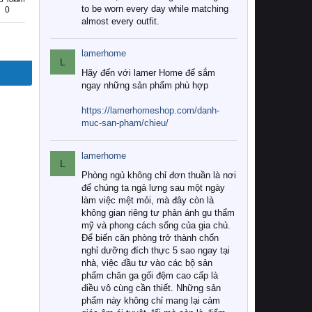
to be worn every day while matching
0
almost every outfit.
lamerhome
L
Hãy đến với lamer Home để sắm
ngay những sản phẩm phù hợp
https://lamerhomeshop.com/danh-
muc-san-pham/chieu/
lamerhome
L
Phòng ngủ không chỉ đơn thuần là nơi
để chúng ta ngả lưng sau một ngày
làm việc mệt mỏi, mà đây còn là
không gian riêng tư phản ánh gu thẩm
mỹ và phong cách sống của gia chủ.
Để biến căn phòng trở thành chốn
nghỉ dưỡng đích thực 5 sao ngay tại
nhà, việc đầu tư vào các bộ sản
phẩm chăn ga gối đệm cao cấp là
điều vô cùng cần thiết. Những sản
phẩm này không chỉ mang lại cảm