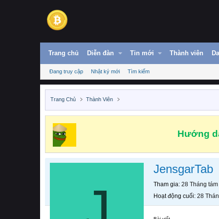
Trang chủ
Diễn đàn
Tin mới
Thành viên
Da
Đang truy cập
Nhật ký mới
Tìm kiếm
Trang Chủ
Thành Viên
Hướng dẫ
JensgarTab
J
Tham gia
28 Tháng tám
Hoạt động cuối
28 Thán
Bài viết