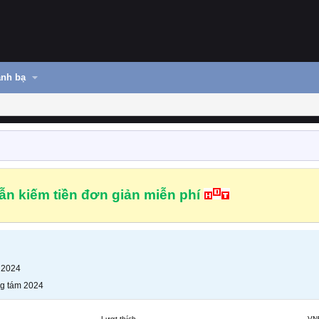
nh bạ
n kiếm tiền đơn giản miễn phí
 2024
g tám 2024
Lượt thích
VN