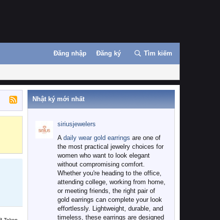
Đăng nhập
Đăng ký
Tìm kiếm
Nhật ký mới nhất
siriusjewelers
Binance
MEXC
A
daily wear gold earrings
are one of
the most practical jewelry choices for
women who want to look elegant
without compromising comfort.
Whether you're heading to the office,
attending college, working from home,
or meeting friends, the right pair of
gold earrings can complete your look
effortlessly. Lightweight, durable, and
timeless, these earrings are designed
B Token