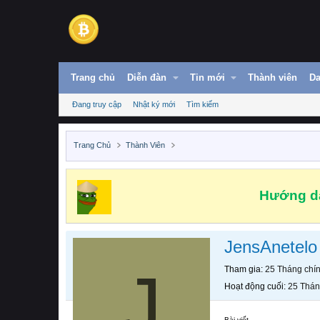
Trang chủ
Diễn đàn
Tin mới
Thành viên
Da
Đang truy cập
Nhật ký mới
Tìm kiếm
Trang Chủ
Thành Viên
Hướng dẫ
JensAnetelo
J
Tham gia
25 Tháng chí
Hoạt động cuối
25 Thán
Bài viết