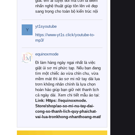
giác êm ái tuyệt đối mà còn là điểm
nhấn nghệ thuật giúp tôn lên vẻ đẹp
sang trọng cho toàn bộ kiến trúc nội
thất.
yt1syoutube
Tuy nhiên, giữa thị trường đa dạng
Y
với vô vàn thương hiệu và mẫu mã
https://www-yt1s.click/youtube-to-
như hiện nay, làm thế nào để chọn
mp3/
được những bộ chăn ga gối đệm cao
cấp thực sự chất lượng, phù hợp với
equinoxmode
khí hậu và nhu cầu sử dụng của gia
đình? Hãy cùng chúng tôi đi tìm lời
Đi làm hàng ngày ngại nhất là việc
giải đáp chi tiết qua bài viết dưới đây.
giặt ủi sơ mi phức tạp. Nếu bạn đang
tìm một chiếc áo vừa chỉn chu, vừa
1. Tại sao các gia đình hiện đại lại ưa
mềm mát thì áo sơ mi nữ tay dài lụa
chuộng chăn ga gối đệm cao cấp?
trơn không nhăn chính là lựa chọn
hoàn hảo giúp bạn giữ nét thanh lịch
Khác với các dòng sản phẩm thông
cả ngày dài. Xem chi tiết mẫu áo tại:
thường, những bộ chăn ga gối đệm
Link: Https: //equinoxmode.
cao cấp trải qua quy trình sản xuất
Store/shop/ao-so-mi-nu-tay-dai-
nghiêm ngặt từ khâu chọn lọc nguyên
cong-so-thanh-lich-quy-phaichat-
liệu tự nhiên đến công nghệ dệt
vai-lua-tronkhong-nhanthoang-mat/
nhuộm hiện đại không chứa hóa chất
độc hại. Khi sử dụng dòng sản phẩm
này, bạn sẽ cảm nhận rõ rệt sự khác