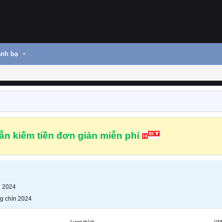
nh bạ
n kiếm tiền đơn giản miễn phí
n 2024
g chín 2024
Lượt thích
VN