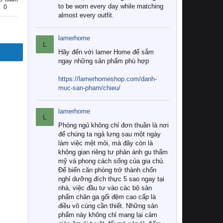
to be worn every day while matching
0
almost every outfit.
lamerhome
L
Hãy đến với lamer Home để sắm
ngay những sản phẩm phù hợp
https://lamerhomeshop.com/danh-
muc-san-pham/chieu/
lamerhome
L
Phòng ngủ không chỉ đơn thuần là nơi
để chúng ta ngả lưng sau một ngày
làm việc mệt mỏi, mà đây còn là
không gian riêng tư phản ánh gu thẩm
mỹ và phong cách sống của gia chủ.
Để biến căn phòng trở thành chốn
nghỉ dưỡng đích thực 5 sao ngay tại
nhà, việc đầu tư vào các bộ sản
phẩm chăn ga gối đệm cao cấp là
điều vô cùng cần thiết. Những sản
phẩm này không chỉ mang lại cảm