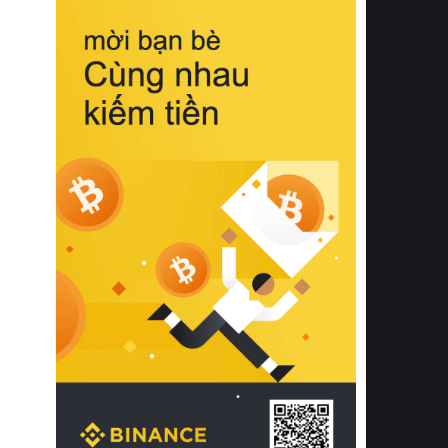
biệt từ bề mặt vải mềm mịn, khả năng
thoáng khí tuyệt vời cho đến độ đàn
hồi chuẩn xác của phần đệm nâng đỡ
cột sống.
Bên cạnh đó, việc lựa chọn các dòng
sản phẩm đạt chuẩn chất lượng quốc
tế còn giúp ngăn ngừa tình trạng kích
ứng da, hạn chế sự phát triển của vi
khuẩn và nấm mốc trong điều kiện
thời tiết nóng ẩm. Bạn có thể tìm hiểu
thêm các nghiên cứu khoa học về tác
động của giấc ngủ và môi trường
phòng ngủ đối với sức khỏe con
người tại Sleep Foundation (External
Link) để có cái nhìn toàn diện hơn.
2. Các tiêu chí vàng khi lựa chọn
chăn ga gối đệm cao cấp cho phòng
ngủ
Để sở hữu một bộ chăn ga gối đệm
cao cấp hoàn hảo cả về thẩm mỹ lẫn
công năng, người tiêu dùng cần cân
nhắc kỹ lưỡng các tiêu chí quan trọng