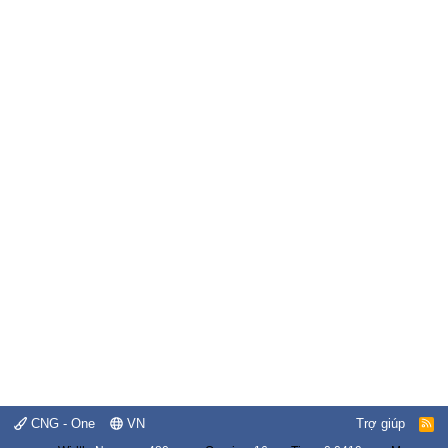
CNG - One
VN
Trợ giúp
R
S