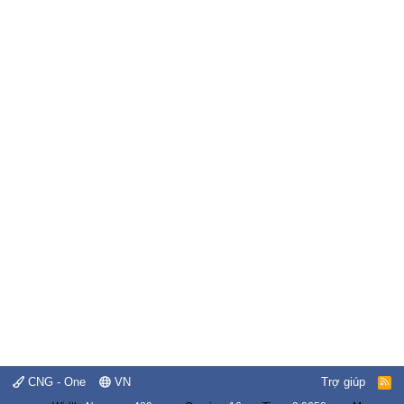
CNG - One
VN
Trợ giúp
R
S