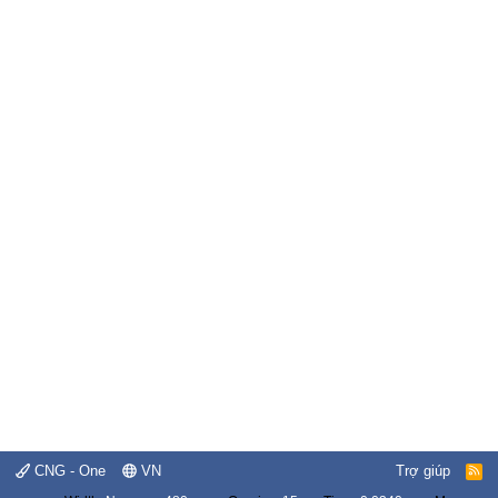
CNG - One
VN
Trợ giúp
R
S